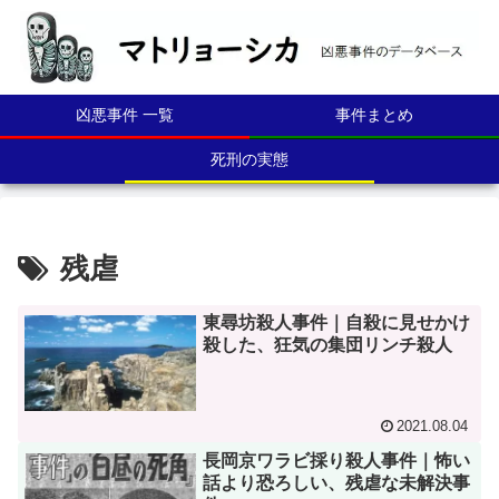
凶悪事件 一覧
事件まとめ
死刑の実態
残虐
東尋坊殺人事件｜自殺に見せかけ
殺した、狂気の集団リンチ殺人
2021.08.04
長岡京ワラビ採り殺人事件｜怖い
話より恐ろしい、残虐な未解決事