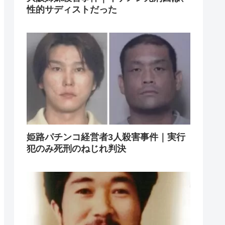
性的サディストだった
姫路パチンコ経営者3人殺害事件｜実行
犯のみ死刑のねじれ判決