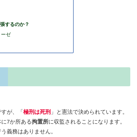
張するのか？
ローゼ
ですが、「
極刑は死刑
」と憲法で決められています。
に7か所ある
拘置所
に収監されることになります。
行う義務はありません。