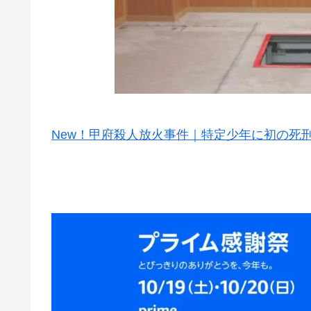
New！甲府殺人放火事件｜特定少年に初の死