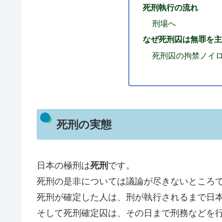
死刑執行の流れ
刑場へ
なぜ死刑囚は無罪を主
死刑囚の拘禁ノイ
死刑の実態
日本の極刑は
死刑
です。
死刑の是非については議論が尽きないところ
死刑が確定した人は、刑が執行されるまで日本
そして死刑確定囚は、その日まで刑務などを