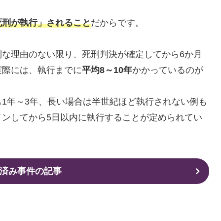
死刑が執行」されること
だからです。
別な理由のない限り、死刑判決が確定してから6か月
実際には、執行までに
平均8～10年
かかっているのが
1年～3年、長い場合は半世紀ほど執行されない例も
インしてから5日以内に執行することが定められてい
済み事件の記事