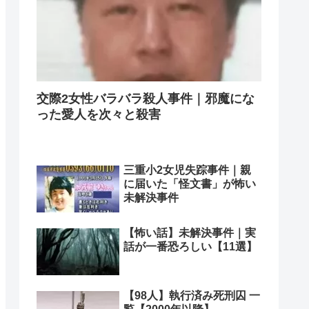
交際2女性バラバラ殺人事件｜邪魔にな
った愛人を次々と殺害
三重小2女児失踪事件｜親
に届いた「怪文書」が怖い
未解決事件
【怖い話】未解決事件｜実
話が一番恐ろしい【11選】
【98人】執行済み死刑囚 一