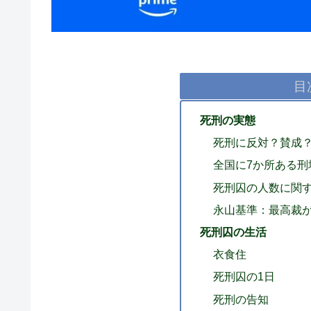
目
死刑の実態
死刑に反対？賛成
全国に7か所ある刑
死刑囚の人数に関
永山基準：最高裁
死刑囚の生活
衣食住
死刑囚の1日
死刑の告知