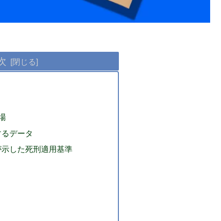
次
？
場
するデータ
が示した死刑適用基準