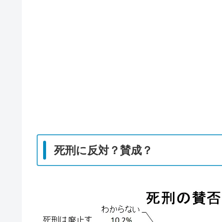
死刑に反対？賛成？