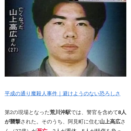
平成の通り魔殺人事件｜避けようのない恐ろしさ
第2の現場となった
荒川沖駅
では、警官を含めて
8人
が襲撃
された。そのうち、阿見町に住む
山上高広
さ