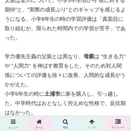
父親は金川について、小学3年生頃から”彼に対する
期待”と、”実際の成長ぶり”とのギャップを感じるよ
うになる。小学6年生の時の学習評価は「真面目に
取り組むが、限られた時間内での学習が苦手」であ
った。
学力優先主義の父親とは異なり、
母親
は ”生きる力”
や ”人間力” を伸ばす教育をした。そのため対人関
係についての評価も徐々に改善、人間的な成長がう
かがえた。
小学5年生の時に
土浦市
に家を購入し、引っ越し
た。中学時代はおとなしく控えめな性格で、反抗期
はなかった。
メニュー
ホーム
検索
トップ
サイドバー