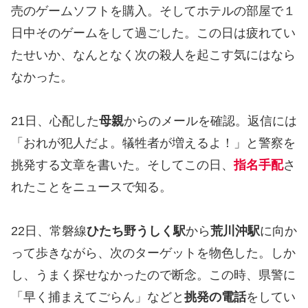
売のゲームソフトを購入。そしてホテルの部屋で１
日中そのゲームをして過ごした。この日は疲れてい
たせいか、なんとなく次の殺人を起こす気にはなら
なかった。
21日、心配した
母親
からのメールを確認。返信には
「おれが犯人だよ。犠牲者が増えるよ！」と警察を
挑発する文章を書いた。そしてこの日、
指名手配
さ
れたことをニュースで知る。
22日、常磐線
ひたち野うしく駅
から
荒川沖駅
に向か
って歩きながら、次のターゲットを物色した。しか
し、うまく探せなかったので断念。この時、県警に
「早く捕まえてごらん」などと
挑発の電話
をしてい