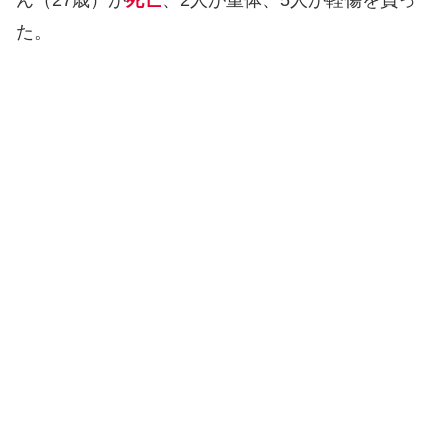
ん（27歳）が
死亡
、2人が重体、5人が軽傷を負っ
た。