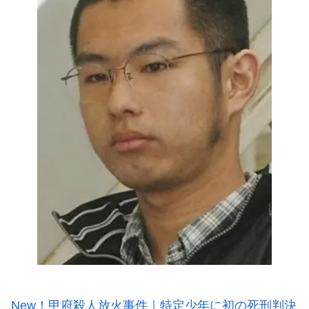
New！甲府殺人放火事件｜特定少年に初の死刑判決