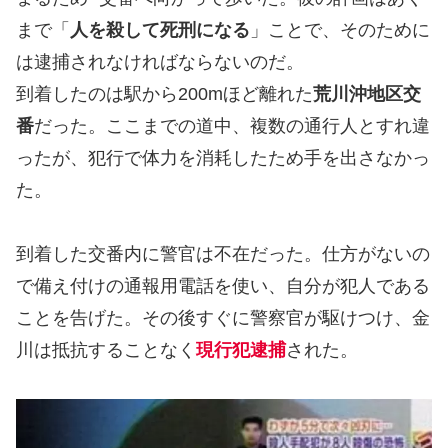
まで「
人を殺して死刑になる
」ことで、そのために
は逮捕されなければならないのだ。
到着したのは駅から200mほど離れた
荒川沖地区交
番
だった。ここまでの道中、複数の通行人とすれ違
ったが、犯行で体力を消耗したため手を出さなかっ
た。
到着した交番内に警官は不在だった。仕方がないの
で備え付けの通報用電話を使い、自分が犯人である
ことを告げた。その後すぐに警察官が駆けつけ、金
川は抵抗することなく
現行犯逮捕
された。