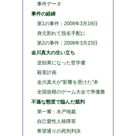
事件データ
事件の経緯
第1の事件：2008年3月19日
身元割れて指名手配に
第2の事件：2008年3月23日
金川真大の生い立ち
逆効果になった哲学書
殺害計画
金川真大が”影響を受けた”本
全国規模のゲーム大会で準優勝
不遜な態度で臨んだ裁判
第一審：水戸地裁
自己愛性人格障害
希望通りの死刑判決