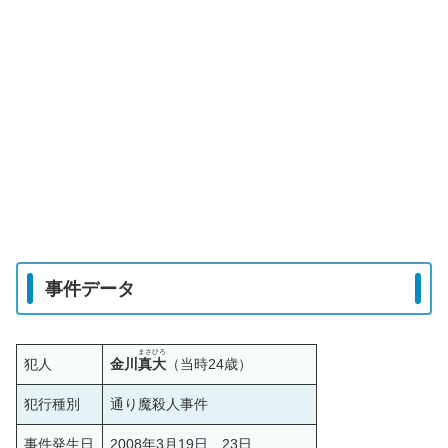
事件データ
まさひろ
犯人
金川
真大
（当時24歳）
犯行種別
通り魔殺人事件
事件発生日
2008年3月19日、23日