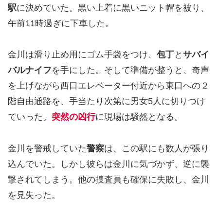
駅
に決めていた。黒い上着に黒いニット帽を被り、
午前11時過ぎに下車した。
金川は滑り止め用にゴム手袋をつけ、
包丁
と
サバイ
バルナイフ
を手にした。そして準備が整うと、奇声
を上げながら西口エレベーター付近から東口への２
階自由通路を、手当たり次第に男女5人に切りつけ
ていった。
突然の凶行
に現場は騒然となる。
金川を警戒していた
警察
は、この駅にも数人が張り
込んでいた。しかし彼らは金川に気づかず、逆に襲
撃されてしまう。他の捜査員も確保に失敗し、金川
を見失った。