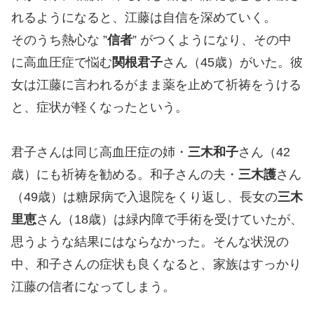
れるようになると、江藤は自信を深めていく。
そのうち熱心な ”
信者
” がつくようになり、その中
に高血圧症で悩む
関根君子
さん（45歳）がいた。彼
女は江藤に言われるがまま薬を止めて祈祷をうける
と、症状が軽くなったという。
君子さんは同じ高血圧症の姉・
三木和子
さん（42
歳）にも祈祷を勧める。和子さんの夫・
三木護
さん
（49歳）は糖尿病で入退院をくり返し、長女の
三木
里恵
さん（18歳）は緑内障で手術を受けていたが、
思うような結果にはならなかった。そんな状況の
中、和子さんの症状も良くなると、家族はすっかり
江藤の信者になってしまう。