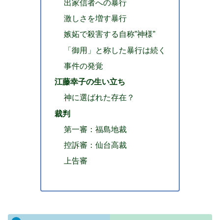
出家信者への暴行
激しさを増す暴行
嫉妬で殺害する自称”神様”
「御用」と称した暴行は続く
事件の発覚
江藤幸子の生い立ち
神に選ばれた存在？
裁判
第一審：福島地裁
控訴審：仙台高裁
上告審