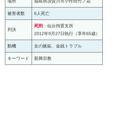
場所
福島県須賀川市小作田竹ノ花
被害者数
6人死亡
死刑
：仙台拘置支所
判決
2012年9月27日執行（享年65歳）
動機
女の嫉妬、金銭トラブル
キーワード
新興宗教