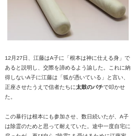
12月27日、江藤はA子に「根本は神に仕える身」で
あると説明し、交際を諦めるよう諭した。これに納
得しないA子に江藤は「狐が憑いている」と言い、
正座させたうえで信者たちに
太鼓のバチ
で叩かせ
た。
この暴行は根本にも参加させ、数日続いたが、A子
は除霊のためと思って耐えていた。途中一度自宅に
戻ったが、再び自ら ”除霊” を受けるために江藤家