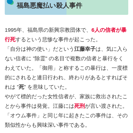
福島悪魔払い殺人事件
1995年、福島県の新興宗教団体で、
6人の信者が暴
行死
するという悲惨な事件が起こった。
「自分は神の使い」だという
江藤幸子
は、気に入ら
ない信者に ”除霊” の名目で複数の信者と暴行をく
わえていた。「御用」と称するこの暴行は、一度標
的にされると連日行われ、終わりがあるとすればそ
れは ”
死
” を意味していた。
やがて標的だった女性信者が、家族に救出されたこ
とから事件は発覚。江藤には
死刑
が言い渡された。
「オウム事件」と同じ年に起きたこの事件は、その
類似性からも興味深い事件である。