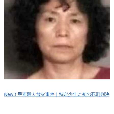
New！甲府殺人放火事件｜特定少年に初の死刑判決