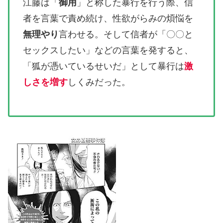
江藤は「
御用
」と称した暴行を行う際、信
者を言葉で責め続け、性欲がらみの煩悩を
無理やり
言わせる。そして信者が「〇〇と
セックスしたい」などの言葉を発すると、
「狐が憑いているせいだ」として暴行は
激
しさを増す
しくみだった。