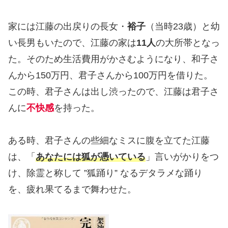
家には江藤の出戻りの長女・
裕子
（当時23歳）と幼
い長男もいたので、江藤の家は
11人
の大所帯となっ
た。そのため生活費用がかさむようになり、和子さ
んから150万円、君子さんから100万円を借りた。
この時、君子さんは出し渋ったので、江藤は君子さ
んに
不快感
を持った。
ある時、君子さんの些細なミスに腹を立てた江藤
は、「
あなたには狐が憑いている
」言いがかりをつ
け、除霊と称して ”狐踊り” なるデタラメな踊り
を、疲れ果てるまで舞わせた。