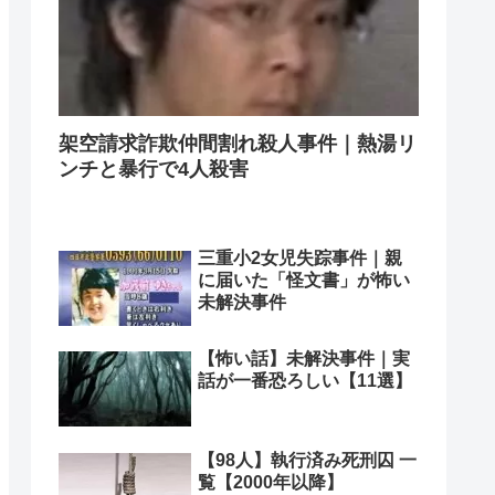
架空請求詐欺仲間割れ殺人事件｜熱湯リ
ンチと暴行で4人殺害
三重小2女児失踪事件｜親
に届いた「怪文書」が怖い
未解決事件
【怖い話】未解決事件｜実
話が一番恐ろしい【11選】
【98人】執行済み死刑囚 一
覧【2000年以降】