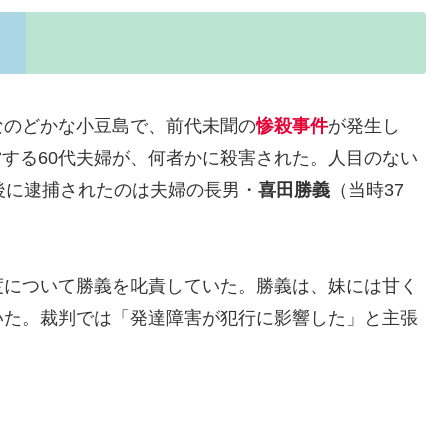
なのどかな小豆島で、前代未聞の
惨殺事件
が発生し
経営する60代夫婦が、何者かに殺害された。人目のない
後に逮捕されたのは夫婦の長男・
喜田勝義
（当時37
度について勝義を叱責していた。勝義は、妹には甘く
いた。裁判では「発達障害が犯行に影響した」と主張