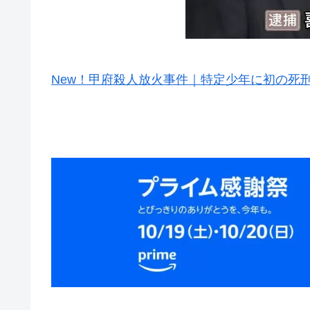
New！甲府殺人放火事件｜特定少年に初の死