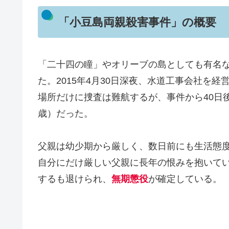
「小豆島両親殺害事件」の概要
「二十四の瞳」やオリーブの島としても有名
た。2015年4月30日深夜、水道工事会社を
場所だけに捜査は難航するが、事件から40日
歳）だった。
父親は幼少期から厳しく、数日前にも生活態
自分にだけ厳しい父親に長年の恨みを抱いて
するも退けられ、
無期懲役
が確定している。