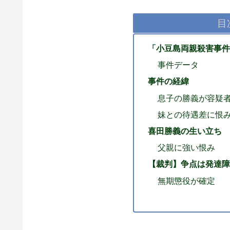
目
「小豆島両親殺害事件
事件データ
事件の経緯
息子の勝義が容疑
妹との待遇差に恨
喜田勝義の生い立ち
父親に強い恨み
【裁判】争点は発達障
無期懲役が確定