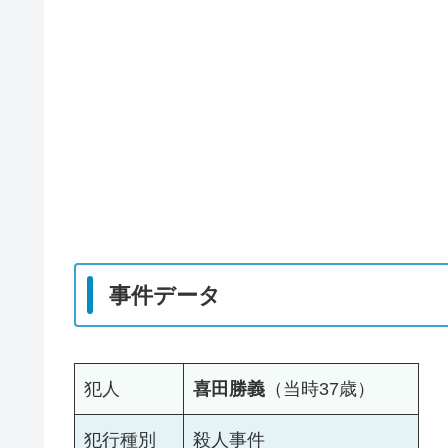
事件データ
犯人
喜田勝義
（当時37歳）
犯行種別
殺人事件