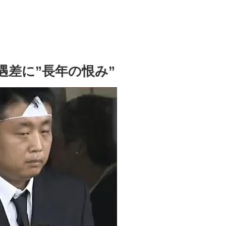
遇差に”長年の恨み”