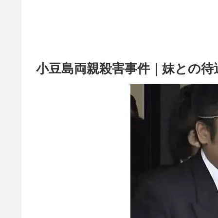
小豆島両親殺害事件｜妹との待