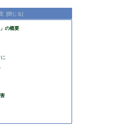
次
」の概要
者に
み
害