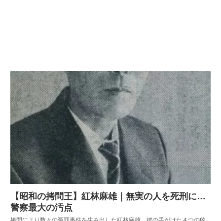
【昭和の拷問王】紅林麻雄｜無実の人を死刑に…
警察最大の汚点
拷問により数々の冤罪事件を生み出した紅林麻雄。彼の手がけた４つの凶