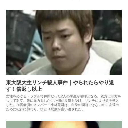
東大阪大生リンチ殺人事件｜やられたらやり返
す！倍返し以上
女性をめぐるトラブルで仲間だった2人の学生が喧嘩となる。双方は味方を
つけて対立、先に暴力をしかけた側が反撃を受け、リンチにより命を落と
した。加害者側のメンバー・小林竜司は、自身の問題ではないのに友達の
ために犯行に加わり、ひとり死刑が言い渡された。