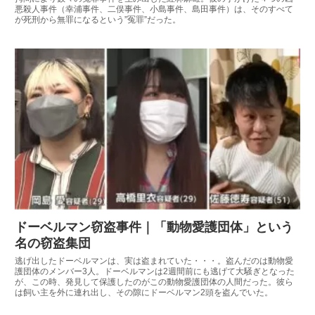
悪殺人事件（幸浦事件、二俣事件、小島事件、島田事件）は、そのすべて
が死刑から無罪になるという”冤罪”だった。
ドーベルマン窃盗事件｜「動物愛護団体」という
名の窃盗集団
逃げ出したドーベルマンは、実は盗まれていた・・・。盗んだのは動物愛
護団体のメンバー3人。ドーベルマンは2週間前にも逃げて大騒ぎとなった
が、この時、発見して保護したのがこの動物愛護団体の人間だった。彼ら
は飼い主を外に連れ出し、その隙にドーベルマン2頭を盗んでいた。