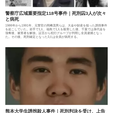
警察庁広域重要指定118号事件｜死刑囚3人が次々
と病死
1986年から1991年、元警官の岡﨑茂男らは、大金や財産を狙った誘拐事件
を起こしていた。岩手で1人、福島で1人を殺害した後、千葉では身代金を
強奪後、被害者を解放。証言から犯行グループが判明し全員逮捕となっ
た。その後、死刑確定となった3人は全員が病死する。
熊本大学生誘拐殺人事件｜死刑判決を受け、上告