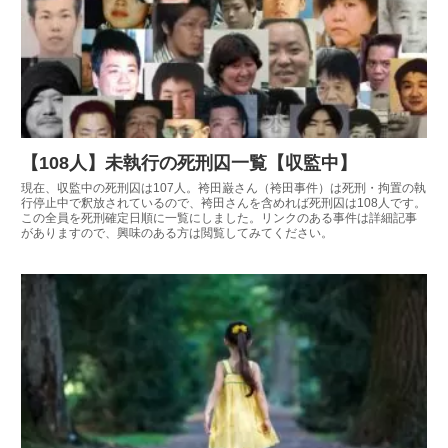
【108人】未執行の死刑囚一覧【収監中】
現在、収監中の死刑囚は107人。袴田巌さん（袴田事件）は死刑・拘置の執
行停止中で釈放されているので、袴田さんを含めれば死刑囚は108人です。
この全員を死刑確定日順に一覧にしました。リンクのある事件は詳細記事
がありますので、興味のある方は閲覧してみてください。