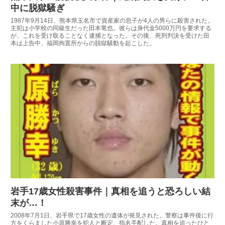
中に脱獄騒ぎ
1987年9月14日、熊本県玉名市で資産家の息子が4人の男らに殺害された。
主犯は小学校の同級生だった田本竜也。彼らは身代金5000万円を要求する
が、これを受け取ることなく逮捕となった。その後、死刑判決を受けた田
本は上告中、福岡拘置所からの脱獄騒動を起こした。
岩手17歳女性殺害事件｜真相を追うと恐ろしい結
末が…！
2008年7月1日、岩手県で17歳女性の遺体が発見された。警察は事件後に行
方をくらました小原勝幸を犯人と断定、指名手配した。真相を追ったひと