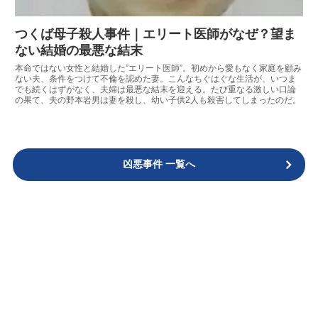
つくば母子殺人事件｜エリート医師がなぜ？望ま
ない結婚の最悪な結末
本命ではない女性と結婚した”エリート医師”。初めから愛もなく家庭を顧み
ない夫、条件をつけて不倫を認めた妻。こんなちぐはぐな生活が、いつま
でも続くはずがなく、夫婦は最悪な結末を迎える。たび重なる激しい口論
の果て、夫の野本岩男は妻を殺し、幼い子供2人も殺害してしまったのだ。
凶悪事件 一覧へ