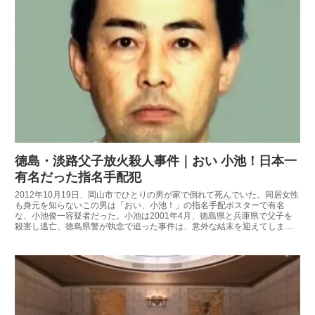
徳島・淡路父子放火殺人事件｜おい 小池！日本一
有名だった指名手配犯
2012年10月19日、岡山市でひとりの男が家で倒れて死んでいた。同居女性
も身元を知らないこの男は「おい、小池！」の指名手配ポスターで有名
な、小池俊一容疑者だった。小池は2001年4月、徳島県と兵庫県で父子を
殺害し逃亡、徳島県警が執念で追った事件は、意外な結末を迎えてしまっ
た。