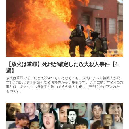
【放火は重罪】死刑が確定した放火殺人事件【4
選】
放火は重罪です。たとえ殺すつもりはなくても、放火によって複数人が死
亡した場合は死刑判決となる可能性が高い犯罪です。 ここに紹介する4つの
事件は、あまりにも身勝手な理由で放火殺人を犯し、死刑判決が下された
ものです。