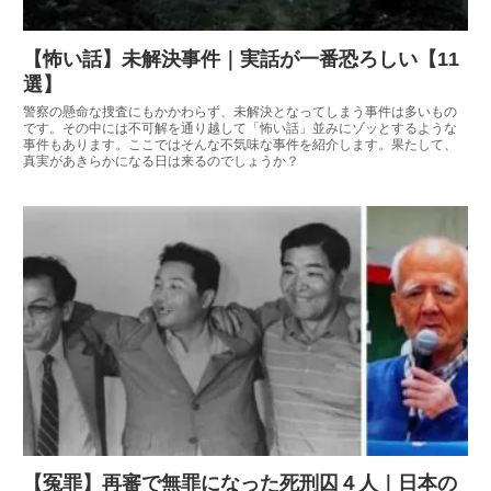
【怖い話】未解決事件｜実話が一番恐ろしい【11
選】
警察の懸命な捜査にもかかわらず、未解決となってしまう事件は多いもの
です。その中には不可解を通り越して「怖い話」並みにゾッとするような
事件もあります。ここではそんな不気味な事件を紹介します。果たして、
真実があきらかになる日は来るのでしょうか？
【冤罪】再審で無罪になった死刑囚４人｜日本の