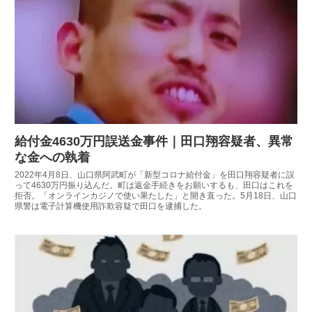
給付金4630万円誤送金事件｜田口翔容疑者、異常
な金への執着
2022年4月8日、山口県阿武町が「新型コロナ給付金」を田口翔容疑者に誤
って4630万円振り込んだ。町は返金手続きをお願いするも、田口はこれを
拒否。「オンラインカジノで使い果たした」と開き直った。5月18日、山口
県警は電子計算機使用詐欺容疑で田口を逮捕した。