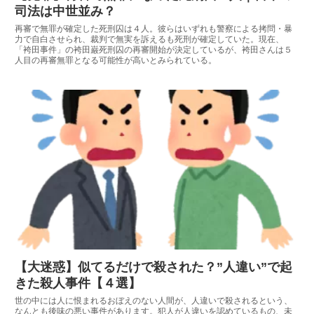
司法は中世並み？
再審で無罪が確定した死刑囚は４人。彼らはいずれも警察による拷問・暴
力で自白させられ、裁判で無実を訴えるも死刑が確定していた。現在、
「袴田事件」の袴田巌死刑囚の再審開始が決定しているが、袴田さんは５
人目の再審無罪となる可能性が高いとみられている。
【大迷惑】似てるだけで殺された？”人違い”で起
きた殺人事件【４選】
世の中には人に恨まれるおぼえのない人間が、人違いで殺されるという、
なんとも後味の悪い事件があります。犯人が人違いを認めているもの、未