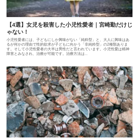
【4選】女児を殺害した小児性愛者｜宮崎勤だけじ
ゃない！
小児性愛者には、子どもにしか興味がない「純粋型」と、大人に興味はあ
るが何かの理由で性的欲求が子どもに向かう「非純粋型」の2種類ありま
す。そして小児性愛者の大半は男性だと言われています。小児性愛は精神
障害とみなされ、治療が可能です。治療方法は...