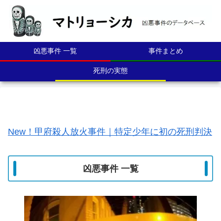
凶悪事件 一覧
事件まとめ
死刑の実態
New！甲府殺人放火事件｜特定少年に初の死刑判決
凶悪事件 一覧