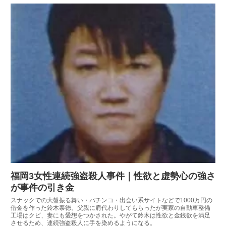
福岡3女性連続強盗殺人事件｜性欲と虚勢心の強さ
が事件の引き金
スナックでの大盤振る舞い・パチンコ・出会い系サイトなどで1000万円の
借金を作った鈴木泰徳。父親に肩代わりしてもらったが実家の自動車整備
工場はクビ、妻にも愛想をつかされた。やがて鈴木は性欲と金銭欲を満足
させるため、連続強盗殺人に手を染めるようになる。