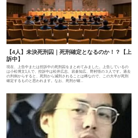
【4人】未決死刑囚｜死刑確定となるのか！？【上
訴中】
現在、上告中または控訴中の死刑囚をまとめてみました。上告しているの
は小松博文1人で、控訴中は松井広志、岩倉知広、野村悟の３人です。過去
の判例からすると、死刑から減刑されることは稀なので、この大半が死刑
確定するものと思われます。なお、死刑が確...