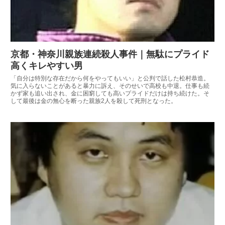
京都・神奈川親族連続殺人事件｜無駄にプライド
高くキレやすい男
「自分は特別な存在だから何をやってもいい」と公判で話した松村恭造。
気に入らないことがあると暴力に訴え、そのせいで高校も中退。仕事も続
かず家も追い出され、金に困窮しても高いプライドだけは持ち続けた。そ
して最後は金の無心を断った親族2人を殺して死刑となった。