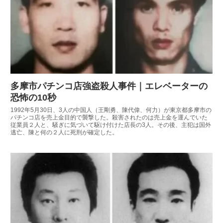
多摩市パチンコ店強盗殺人事件｜エレベーターの
恐怖の10秒
1992年5月30日、3人の中国人（王剛勇、陳代偉、何力）が東京都多摩市の
パチンコ店を売上金目的で襲撃した。殺害されたのは売上金を運んでいた
従業員２人と、騒ぎに気づいて駆け付けた店長の3人。その後、主犯は国外
逃亡、陳と何の２人に死刑が確定した。