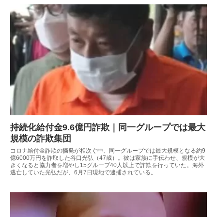
持続化給付金9.6億円詐欺｜同一グループでは最大
規模の詐欺集団
コロナ給付金詐欺の摘発が相次ぐ中、同一グループでは最大規模となる約9
億6000万円を詐取した谷口光弘（47歳）。彼は家族に手伝わせ、規模が大
きくなると協力者を増やし15グループ40人以上で詐欺を行っていた。海外
逃亡していた光弘だが、6月7日現地で逮捕されている。