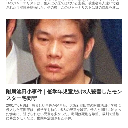
りのジャーナリストは、犯人は小原ではないと主張、被害者も人違いで殺
された可能性を指摘した。その後、このジャーナリストは謎の自殺を遂げ
るなど、不可解な未解決事件である。
附属池田小事件｜低学年児童だけ8人殺害したモン
スター宅間守
2001年6月8日、痛ましい事件が起きた。大阪府池田市の附属池田小学校に
侵入した宅間守は、低学年をねらい8人の児童を殺害。侵入と同時に始まっ
た惨劇に、逃げられない児童も多かった。宅間は死刑を希望、裁判で遺族
に暴言を吐くなど、世間を震撼させた事件。