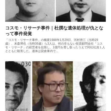
コスモ・リサーチ事件｜杜撰な遺体処理が仇とな
って事件発覚
「コスモ・リサーチ事件」の概要1988年1月29日、河村啓三（当時29
歳）、末森博也（当時36歳）ら3人は、何の非もない投資顧問会社「コス
モ・リサーチ」の経営者を拉致し、1億円を脅し取ったうえで同社社員１人
とともに殺害した。遺体は貸倉庫内で...