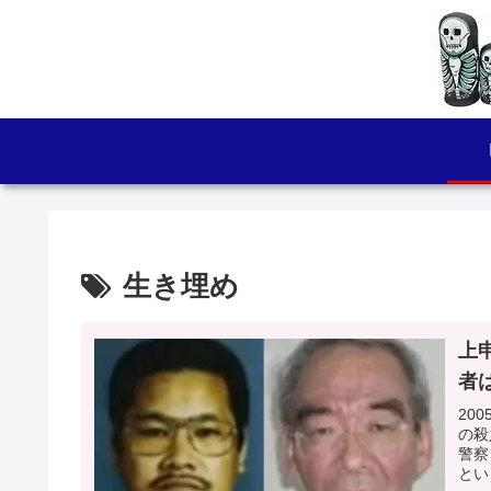
生き埋め
上
者
20
の殺
警察
とい