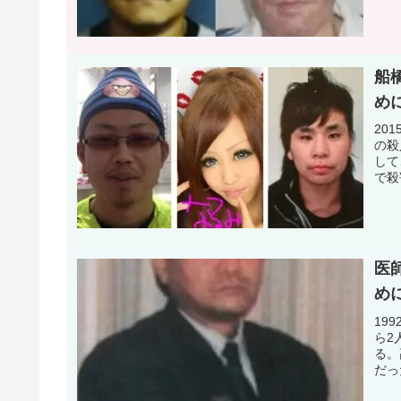
れた
船
め
20
の殺
して
で殺
り、
医
め
19
ら2
る。
だっ
が発