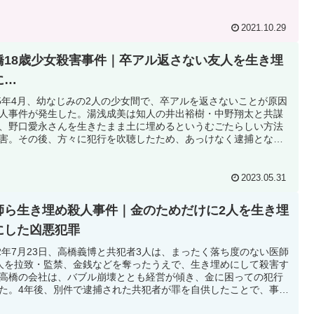
事件の捜査は困難を極めた。
2021.10.29
橋18歳少女殺害事件｜卒アル返さない友人を生き埋
に…
15年4月、幼なじみの2人の少女間で、卒アルを返さないことが原因
人事件が発生した。湯浅成美は知人の井出裕樹・中野翔太と共謀
、野口愛永さんを生きたまま土に埋めるというむごたらしい方法
害。その後、方々に犯行を吹聴したため、あっけなく逮捕とな
無期懲役が確定している。
2023.05.31
師ら生き埋め殺人事件｜金のためだけに2人を生き埋
にした凶悪犯罪
92年7月23日、高橋義博と共犯者3人は、まったく落ち度のない医師
人を拉致・監禁、金銭などを奪ったうえで、生き埋めにして殺害す
高橋の会社は、バブル崩壊ととも経営が傾き、金に困っての犯行
た。4年後、別件で逮捕された共犯者が罪を自供したことで、事件
覚。4人は逮捕され、首謀者の高橋には、死刑が宣告された