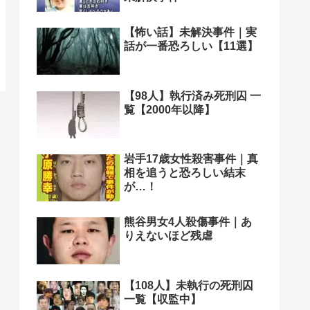
【怖い話】未解決事件｜実
話が一番恐ろしい【11選】
【98人】執行済み死刑囚 一
覧【2000年以降】
岩手17歳女性殺害事件｜真
相を追うと恐ろしい結末
が…！
熊谷男女4人殺傷事件｜あ
りえないほど残虐
【108人】未執行の死刑囚
一覧【収監中】