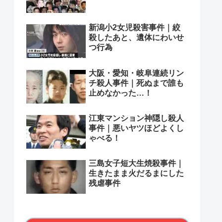
新潟小2女児殺害事件｜絞
殺したあと、遺体にわいせ
つ行為
大阪・愛知・岐阜連続リン
チ殺人事件｜死ぬまで誰も
止めなかった…！
江東マンション神隠し殺人
事件｜悪いヤツほどよくし
ゃべる！
三島女子短大生焼殺事件｜
生きたまま火だるまにした
残虐事件