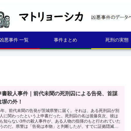
凶悪事件 一覧
事件まとめ
死刑の実態
申書殺人事件｜前代未聞の死刑囚による告発、首謀
は塀の外！
05年、前代未聞の告発が茨城県警に届く。それは、ある死刑囚が別
人に関わったという上申書だった。死刑囚の名は後藤良次、彼は
も知らない3件の殺人事件が、ある人物の指揮のもと行われていた
うのだ。県警は「告発は本物」と判断したが、すでに証拠隠滅さ