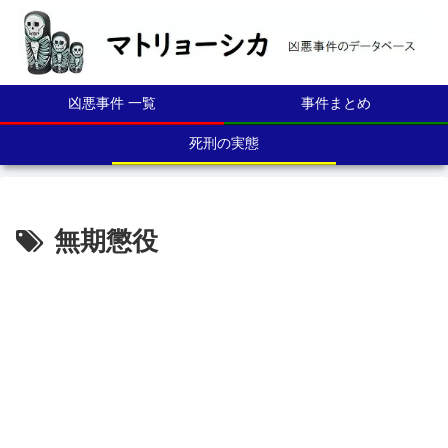
凶悪事件 一覧
事件まとめ
死刑の実態
無期懲役