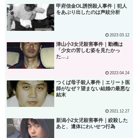
甲府信金OL誘拐殺人事件｜犯人
をあぶり出したのは声紋分析
2023.03.12
津山小3女児殺害事件｜動機は
「少女の苦しむ姿を見たかっ
た…」
2023.04.24
つくば母子殺人事件｜エリート医
師がなぜ？望まない結婚の最悪な
結末
2021.12.27
新潟小2女児殺害事件｜絞殺した
あと、遺体にわいせつ行為