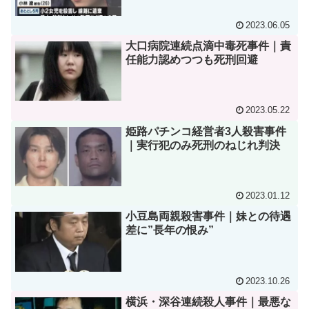
2023.06.05
大口病院連続点滴中毒死事件｜責
任能力認めつつも死刑回避
2023.05.22
姫路パチンコ経営者3人殺害事件
｜実行犯のみ死刑のねじれ判決
2023.01.12
小豆島両親殺害事件｜妹との待遇
差に”長年の恨み”
2023.10.26
横浜・深谷連続殺人事件｜最悪な