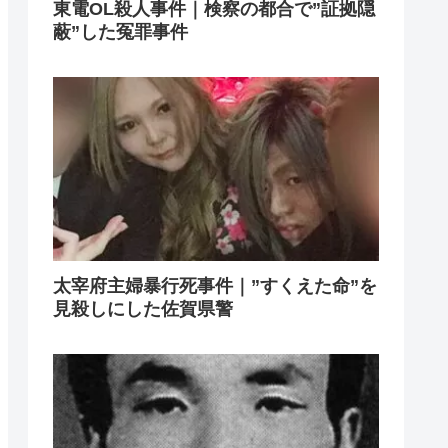
東電OL殺人事件｜検察の都合で”証拠隠
蔽”した冤罪事件
太宰府主婦暴行死事件｜”すくえた命”を
見殺しにした佐賀県警