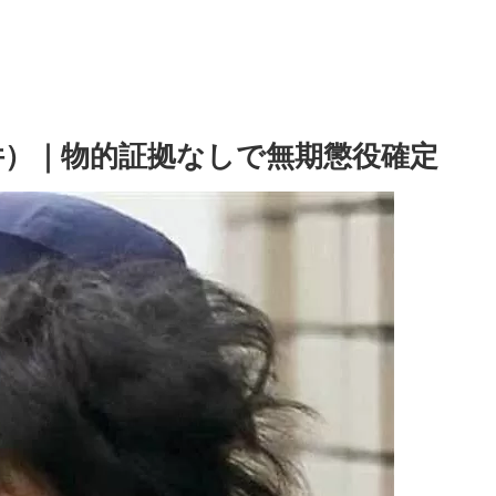
件）｜物的証拠なしで無期懲役確定