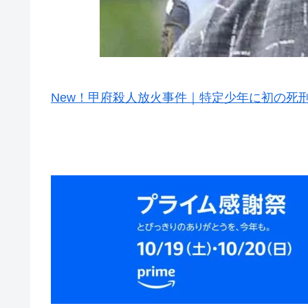
New！甲府殺人放火事件｜特定少年に初の死