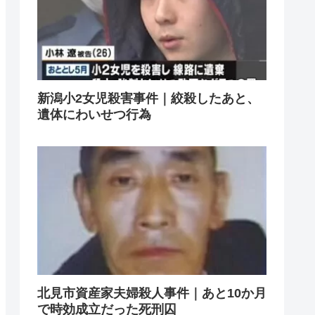
新潟小2女児殺害事件｜絞殺したあと、
遺体にわいせつ行為
北見市資産家夫婦殺人事件｜あと10か月
で時効成立だった死刑囚