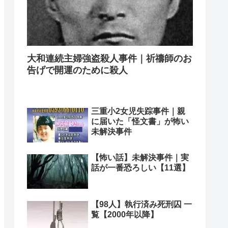
大和連続主婦強盗殺人事件｜祈禱師のお
告げで開運のために殺人
三重小2女児失踪事件｜親
に届いた「怪文書」が怖い
未解決事件
【怖い話】未解決事件｜実
話が一番恐ろしい【11選】
【98人】執行済み死刑囚 一
覧【2000年以降】