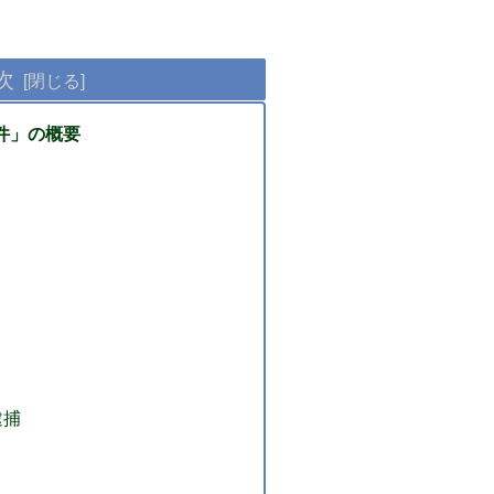
次
件」の概要
逮捕