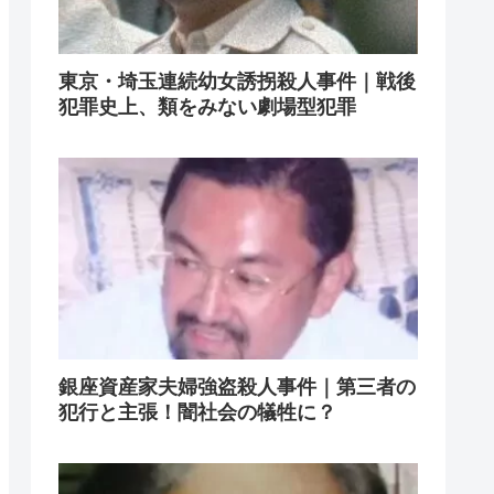
東京・埼玉連続幼女誘拐殺人事件｜戦後
犯罪史上、類をみない劇場型犯罪
銀座資産家夫婦強盗殺人事件｜第三者の
犯行と主張！闇社会の犠牲に？