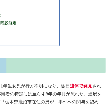
役
期懲役確定
小学1年生女児が行方不明になり、翌日
遺体で発見
され
容疑者の特定には至らず8年の年月が流れた。進展を
警が『栃木県鹿沼市在住の男が、事件への関与を認め