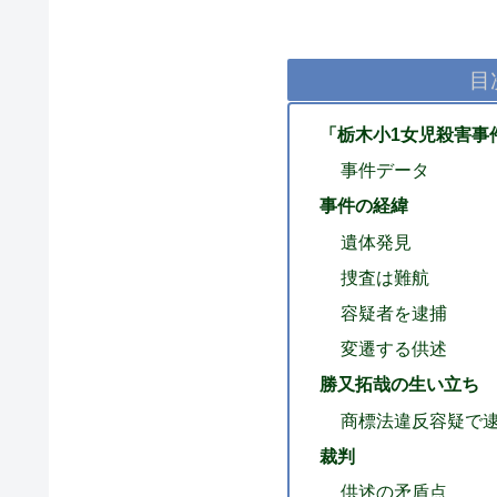
目
「栃木小1女児殺害事
事件データ
事件の経緯
遺体発見
捜査は難航
容疑者を逮捕
変遷する供述
勝又拓哉の生い立ち
商標法違反容疑で
裁判
供述の矛盾点