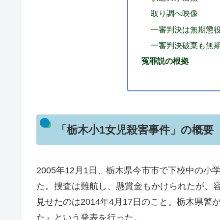
取り調べ映像
一審判決は無期懲
一審判決破棄も無
冤罪説の根拠
「栃木小1女児殺害事件」の概要
2005年12月1日、栃木県今市市で下校中の
た。捜査は難航し、懸賞金もかけられたが、
見せたのは2014年4月17日のこと。栃木県
た』という発表を行った。