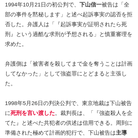
1994年10月21日の初公判で、
下山信一
被告は「全
部の事件を黙秘します」と述べ起訴事実の認否を拒
否した。弁護人は「『起訴事実が証明されたら死
刑』という過酷な求刑が予想される」と慎重審理を
求めた。
弁護側は「被害者を殺してまで金を奪うことは計画
してなかった」として強盗罪にとどまると主張し
た。
1998年5月26日の判決公判で、東京地裁は下山被告
に
死刑を言い渡した
。裁判長は、「『強盗殺人を企
てた』と述べた共犯者の供述は信用できる。周到に
準備された極めて計画的犯行で、下山被告は
主導