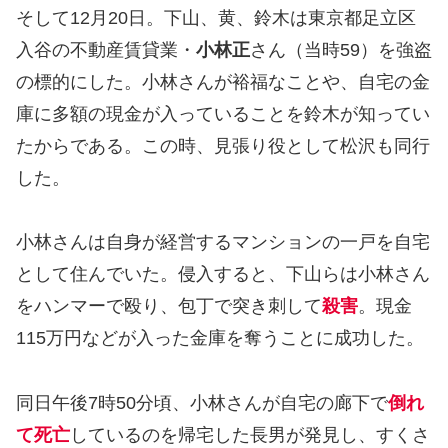
そして12月20日。下山、黄、鈴木は東京都足立区
入谷の不動産賃貸業・
小林正
さん（当時59）を強盗
の標的にした。小林さんが裕福なことや、自宅の金
庫に多額の現金が入っていることを鈴木が知ってい
たからである。この時、見張り役として松沢も同行
した。
小林さんは自身が経営するマンションの一戸を自宅
として住んでいた。侵入すると、下山らは小林さん
をハンマーで殴り、包丁で突き刺して
殺害
。現金
115万円などが入った金庫を奪うことに成功した。
同日午後7時50分頃、小林さんが自宅の廊下で
倒れ
て死亡
しているのを帰宅した長男が発見し、すくさ