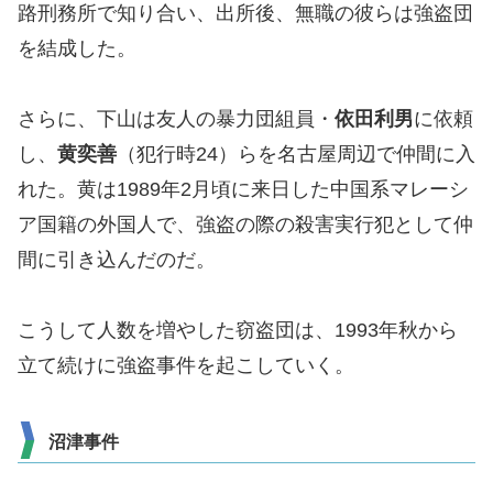
路刑務所で知り合い、出所後、無職の彼らは強盗団
を結成した。
さらに、下山は友人の暴力団組員・
依田利男
に依頼
し、
黄奕善
（犯行時24）らを名古屋周辺で仲間に入
れた。黄は1989年2月頃に来日した中国系マレーシ
ア国籍の外国人で、強盗の際の殺害実行犯として仲
間に引き込んだのだ。
こうして人数を増やした窃盗団は、1993年秋から
立て続けに強盗事件を起こしていく。
沼津事件