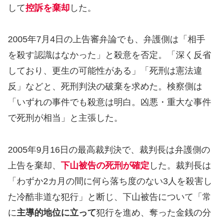
して
控訴を棄却
した。
2005年7月4日の上告審弁論でも、弁護側は「相手
を殺す認識はなかった」と殺意を否定。「深く反省
しており、更生の可能性がある」「死刑は憲法違
反」などと、死刑判決の破棄を求めた。検察側は
「いずれの事件でも殺意は明白。凶悪・重大な事件
で死刑が相当」と主張した。
2005年9月16日の最高裁判決で、裁判長は弁護側の
上告を棄却、
下山被告の死刑が確定
した。裁判長は
「わずか2カ月の間に何ら落ち度のない3人を殺害し
た冷酷非道な犯行」と断じ、下山被告について「常
に
主導的地位に立って
犯行を進め、奪った金銭の分