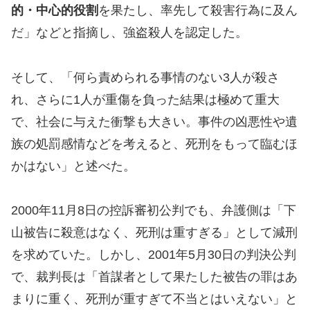
的・中心的役割
を果たし、率先して殺害行為に及ん
だ」などと指摘し、強盗殺人を認定した。
そして、「何ら責められる事情のない3人が殺さ
れ、さらに1人が重傷を負った結果は極めて重大
で、社会に与えた衝撃も大きい。事件の凶悪性や遺
族の処罰感情などを考えると、死刑をもって臨むほ
かはない」と述べた。
2000年11月8日の控訴審初公判でも、弁護側は「下
山被告に殺意はなく、死刑は重すぎる」として減刑
を求めていた。しかし、2001年5月30日の判決公判
で、裁判長は「首謀者として果たした被告の罪はあ
まりに重く、死刑が重すぎて不当とはいえない」と