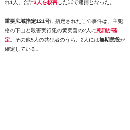
れ1人、合計
3人を殺害
した罪で逮捕となった。
重要広域指定121号
に指定されたこの事件は、主犯
格の下山と殺害実行犯の黄奕善の2人に
死刑が確
定
。その他5人の共犯者のうち、2人には
無期懲役
が
確定している。