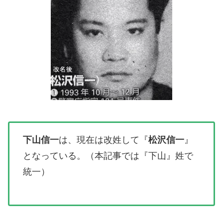
下山信一
は、現在は改姓して『
松沢信一
』
となっている。（本記事では『下山』姓で
統一）