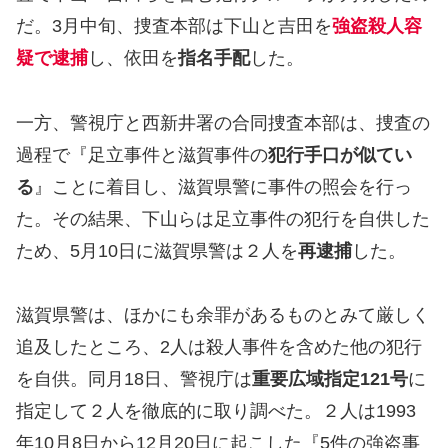
だ。3月中旬、捜査本部は下山と吉田を
強盗殺人容
疑で逮捕
し、依田を
指名手配
した。
一方、警視庁と西新井署の合同捜査本部は、捜査の
過程で『足立事件と滋賀事件の
犯行手口が似てい
る
』ことに着目し、滋賀県警に事件の照会を行っ
た。その結果、下山らは足立事件の犯行を自供した
ため、5月10日に滋賀県警は２人を
再逮捕
した。
滋賀県警は、ほかにも余罪があるものとみて厳しく
追及したところ、2人は殺人事件を含めた他の犯行
を自供。同月18日、警視庁は
重要広域指定121号
に
指定して２人を徹底的に取り調べた。２人は1993
年10月8日から12月20日に起こした『5件の強盗事