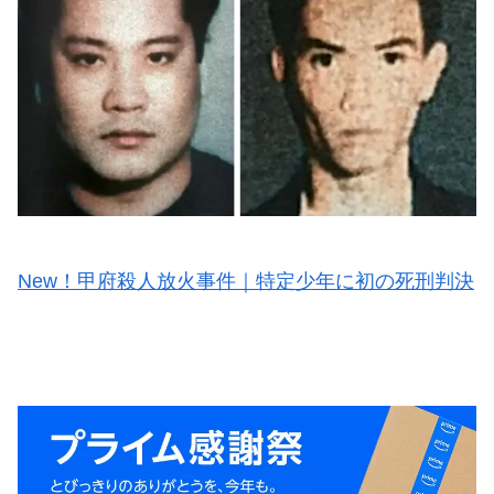
New！甲府殺人放火事件｜特定少年に初の死刑判決