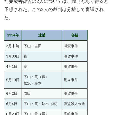
た
黄奕善
被告の2人については、極刑もあり得ると
予想された。この2人の裁判は分離して審議され
た。
1994年
逮捕
容疑
3月中旬
下山・吉田
滋賀事件
3月30日
森
滋賀事件
4月1日
黄
滋賀事件
下山・黄（再）
5月10日
足立事件
松沢・鈴木
6月2日
依田
滋賀事件
6月4日
下山・黄・鈴木（再）
強盗殺人未遂
6月20日
下山・黄（再）
高崎事件