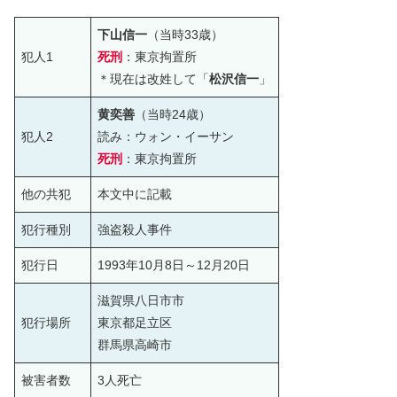
下山信一
（当時33歳）
犯人1
死刑
：東京拘置所
＊現在は改姓して「
松沢信一
」
黄奕善
（当時24歳）
犯人2
読み：ウォン・イーサン
死刑
：東京拘置所
他の共犯
本文中に記載
犯行種別
強盗殺人事件
犯行日
1993年10月8日～12月20日
滋賀県八日市市
犯行場所
東京都足立区
群馬県高崎市
被害者数
3人死亡