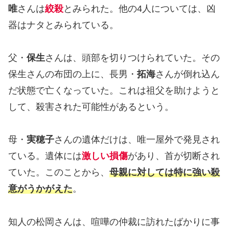
唯
さんは
絞殺
とみられた。他の4人については、凶
器はナタとみられている。
父・
保生
さんは、頭部を切りつけられていた。その
保生さんの布団の上に、長男・
拓海
さんが倒れ込ん
だ状態で亡くなっていた。これは祖父を助けようと
して、殺害された可能性があるという。
母・
実穂子
さんの遺体だけは、唯一屋外で発見され
ている。遺体には
激しい損傷
があり、首が切断され
ていた。このことから、
母親に対しては特に強い殺
意がうかがえた
。
知人の松岡さんは、喧嘩の仲裁に訪れたばかりに事