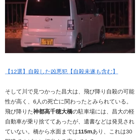
【12選】自殺した凶悪犯【自殺未遂も含む】
そして川で見つかった昌大は、飛び降り自殺の可能
性が高く、6人の死亡に関わったとみられている。
飛び降りた
神都高千穂大橋
の駐車場には、昌大の軽
自動車が乗り捨ててあったが、遺書などは発見され
ていない。橋から水面までは
115m
あり、これは30