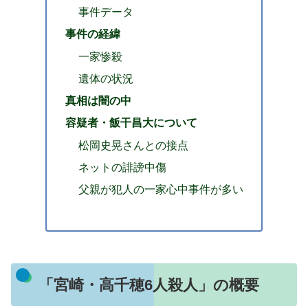
事件データ
事件の経緯
一家惨殺
遺体の状況
真相は闇の中
容疑者・飯干昌大について
松岡史晃さんとの接点
ネットの誹謗中傷
父親が犯人の一家心中事件が多い
「宮崎・高千穂6人殺人」の概要