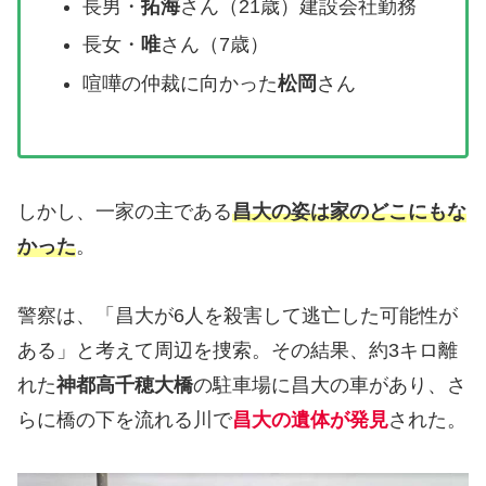
長男・
拓海
さん（21歳）建設会社勤務
長女・
唯
さん（7歳）
喧嘩の仲裁に向かった
松岡
さん
しかし、一家の主である
昌大の姿は家のどこにもな
かった
。
警察は、「昌大が6人を殺害して逃亡した可能性が
ある」と考えて周辺を捜索。その結果、約3キロ離
れた
神都高千穂大橋
の駐車場に昌大の車があり、さ
らに橋の下を流れる川で
昌大の遺体が発見
された。