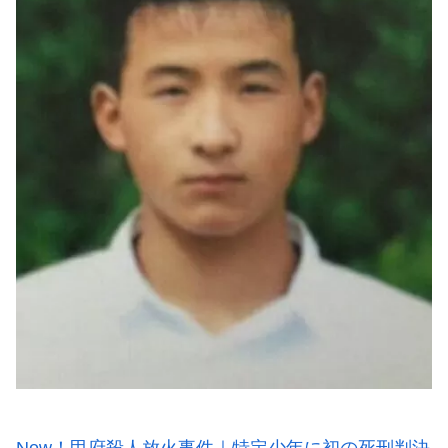
New！甲府殺人放火事件｜特定少年に初の死刑判決