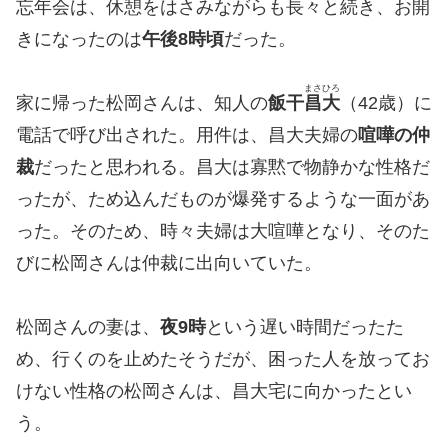
忘年会は、休憩をはさみながらも長々と続き、お開
きになったのは
午後8時頃
だった。
まさひろ
家に帰った松岡さんは、知人の
飯干
昌大
（42歳）に
電話で呼び出された。用件は、昌大夫婦の
喧嘩の仲
裁
だったと思われる。昌大は寡黙で物静かな性格だ
ったが、ため込んだものが爆発するような一面があ
った。そのため、時々夫婦は大喧嘩となり、そのた
びに松岡さんは仲裁に出向いていた。
松岡さんの妻は、
夜9時
という遅い時間だったた
め、行くのを止めたそうだが、困った人を放ってお
けない性格の松岡さんは、昌大宅に向かったとい
う。