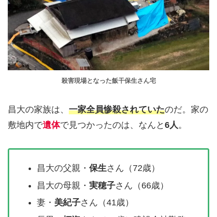
殺害現場となった飯干保生さん宅
昌大の家族は、
一家全員惨殺されていた
のだ。家の
敷地内で
遺体
で見つかったのは、なんと
6人
。
昌大の父親・
保生
さん（72歳）
昌大の母親・
実穂子
さん（66歳）
妻・
美紀子
さん（41歳）