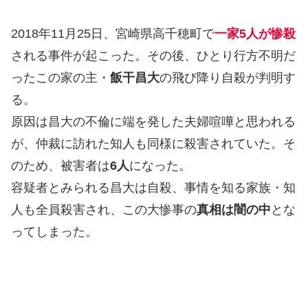
2018年11月25日、宮崎県高千穂町で
一家5人が惨殺
される事件が起こった。その後、ひとり行方不明だ
ったこの家の主・
飯干昌大
の飛び降り自殺が判明す
る。
原因は昌大の不倫に端を発した夫婦喧嘩と思われる
が、仲裁に訪れた知人も同様に殺害されていた。そ
のため、被害者は
6人
になった。
容疑者とみられる昌大は自殺、事情を知る家族・知
人も全員殺害され、この大惨事の
真相は闇の中
とな
ってしまった。