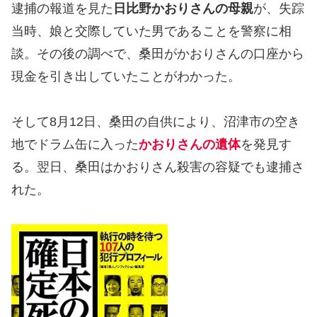
逮捕の報道を見た
日比野かおりさんの母親
が、失踪
当時、娘と交際していた男であることを警察に相
談。その後の調べで、桑田がかおりさんの口座から
現金を引き出していたことがわかった。
そして8月12日、桑田の自供により、沼津市の空き
地でドラム缶に入った
かおりさんの遺体
を発見す
る。翌日、桑田はかおりさん殺害の容疑でも逮捕さ
れた。