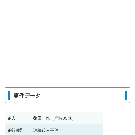
事件データ
犯人
桑田一也
（当時39歳）
犯行種別
連続殺人事件