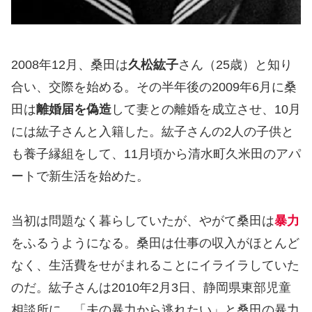
2008年12月、桑田は
久松紘子
さん（25歳）と知り
合い、交際を始める。その半年後の2009年6月に桑
田は
離婚届を偽造
して妻との離婚を成立させ、10月
には紘子さんと入籍した。紘子さんの2人の子供と
も養子縁組をして、11月頃から清水町久米田のアパ
ートで新生活を始めた。
当初は問題なく暮らしていたが、やがて桑田は
暴力
をふるうようになる。桑田は仕事の収入がほとんど
なく、生活費をせがまれることにイライラしていた
のだ。紘子さんは2010年2月3日、静岡県東部児童
相談所に、「夫の暴力から逃れたい」と桑田の暴力