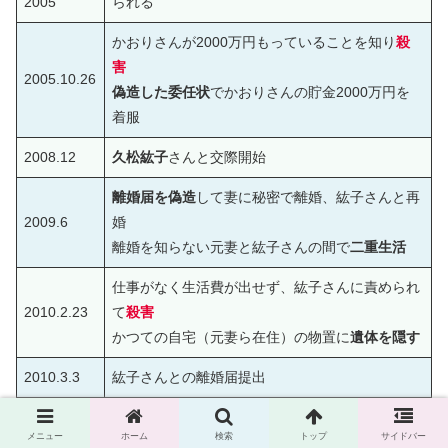
2005
られる
かおりさんが2000万円もっていることを知り
殺
害
2005.10.26
偽造した委任状
でかおりさんの貯金2000万円を
着服
2008.12
久松紘子
さんと交際開始
離婚届を偽造
して妻に秘密で離婚、紘子さんと再
2009.6
婚
離婚を知らない元妻と紘子さんの間で
二重生活
仕事がなく生活費が出せず、紘子さんに責められ
2010.2.23
て
殺害
かつての自宅（元妻ら在住）の物置に
遺体を隠す
2010.3.3
紘子さんとの離婚届提出
2010.3.8
家のローンが払えず競売にかけられる
メニュー
ホーム
検索
トップ
サイドバー