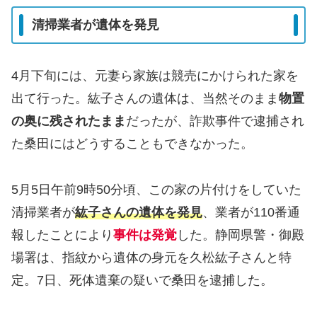
清掃業者が遺体を発見
4月下旬には、元妻ら家族は競売にかけられた家を
出て行った。紘子さんの遺体は、当然そのまま
物置
の奥に残されたまま
だったが、詐欺事件で逮捕され
た桑田にはどうすることもできなかった。
5月5日午前9時50分頃、この家の片付けをしていた
清掃業者が
紘子さんの遺体を発見
、業者が110番通
報したことにより
事件は発覚
した。静岡県警・御殿
場署は、指紋から遺体の身元を久松紘子さんと特
定。7日、死体遺棄の疑いで桑田を逮捕した。