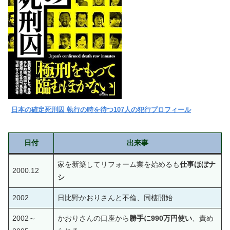
日本の確定死刑囚 執行の時を待つ107人の犯行プロフィール
日付
出来事
家を新築してリフォーム業を始めるも
仕事ほぼナ
2000.12
シ
2002
日比野かおりさんと不倫、同棲開始
2002～
かおりさんの口座から
勝手に990万円使い
、責め