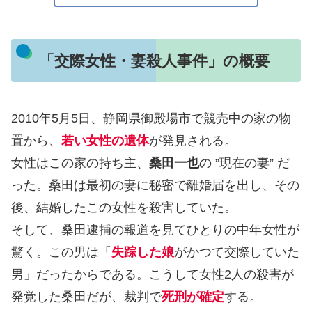
「交際女性・妻殺人事件」の概要
2010年5月5日、静岡県御殿場市で競売中の家の物
置から、
若い女性の遺体
が発見される。
女性はこの家の持ち主、
桑田一也
の ”現在の妻” だ
った。桑田は最初の妻に秘密で離婚届を出し、その
後、結婚したこの女性を殺害していた。
そして、桑田逮捕の報道を見てひとりの中年女性が
驚く。この男は「
失踪した娘
がかつて交際していた
男」だったからである。こうして女性2人の殺害が
発覚した桑田だが、裁判で
死刑が確定
する。