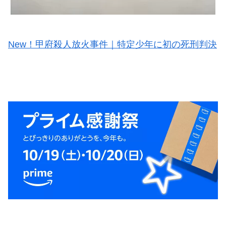
New！甲府殺人放火事件｜特定少年に初の死刑判決