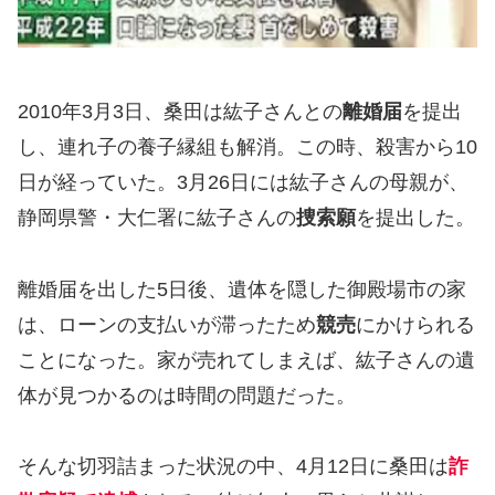
2010年3月3日、桑田は紘子さんとの
離婚届
を提出
し、連れ子の養子縁組も解消。この時、殺害から10
日が経っていた。3月26日には紘子さんの母親が、
静岡県警・大仁署に紘子さんの
捜索願
を提出した。
離婚届を出した5日後、遺体を隠した御殿場市の家
は、ローンの支払いが滞ったため
競売
にかけられる
ことになった。家が売れてしまえば、紘子さんの遺
体が見つかるのは時間の問題だった。
そんな切羽詰まった状況の中、4月12日に桑田は
詐