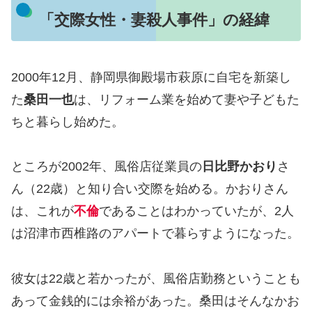
「交際女性・妻殺人事件」の経緯
2000年12月、静岡県御殿場市萩原に自宅を新築し
た
桑田一也
は、リフォーム業を始めて妻や子どもた
ちと暮らし始めた。
ところが2002年、風俗店従業員の
日比野かおり
さ
ん（22歳）と知り合い交際を始める。かおりさん
は、これが
不倫
であることはわかっていたが、2人
は沼津市西椎路のアパートで暮らすようになった。
彼女は22歳と若かったが、風俗店勤務ということも
あって金銭的には余裕があった。桑田はそんなかお