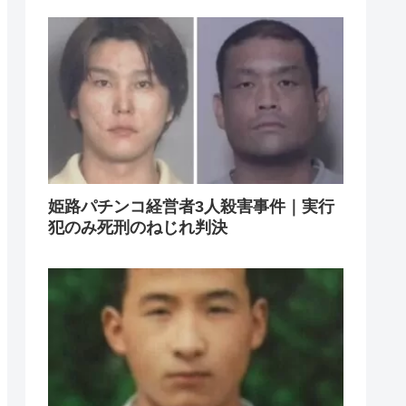
姫路パチンコ経営者3人殺害事件｜実行
犯のみ死刑のねじれ判決