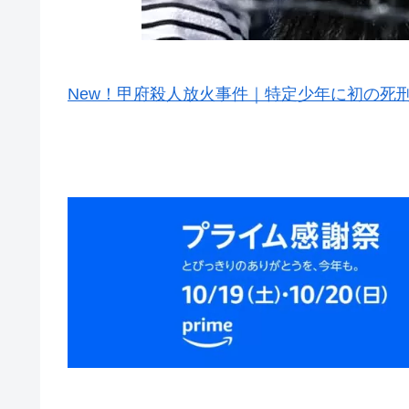
New！甲府殺人放火事件｜特定少年に初の死