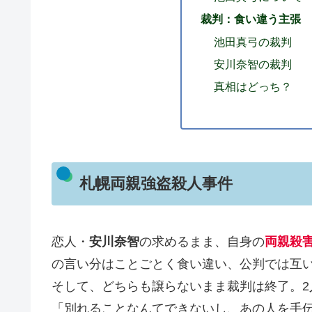
裁判：食い違う主張
池田真弓の裁判
安川奈智の裁判
真相はどっち？
札幌両親強盗殺人事件
恋人・
安川奈智
の求めるまま、自身の
両親殺
の言い分はことごとく食い違い、公判では互
そして、どちらも譲らないまま裁判は終了。2
「別れることなんてできないし、あの人を手