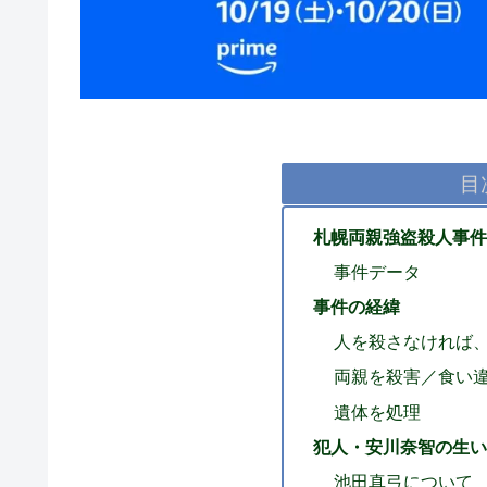
目
札幌両親強盗殺人事件
事件データ
事件の経緯
人を殺さなければ
両親を殺害／食い違
遺体を処理
犯人・安川奈智の生い
池田真弓について