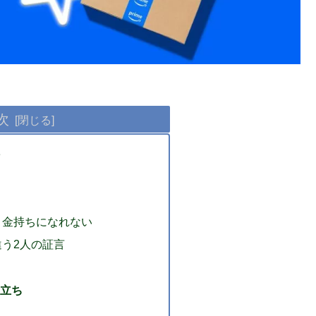
次
、金持ちになれない
う2人の証言
立ち