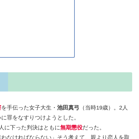
害
を手伝った女子大生・
池田真弓
（当時19歳）。2人
いに罪をなすりつけようとした。
人に下った判決はともに
無期懲役
だった。
伝わなければならない」そう考えて、親より恋人を取