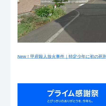
New！甲府殺人放火事件｜特定少年に初の死