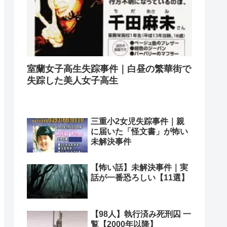
室蘭女子高生失踪事件｜白昼の繁華街で
失踪した美人女子高生
三重小2女児失踪事件｜親
に届いた「怪文書」が怖い
未解決事件
【怖い話】未解決事件｜実
話が一番恐ろしい【11選】
【98人】執行済み死刑囚 一
覧【2000年以降】