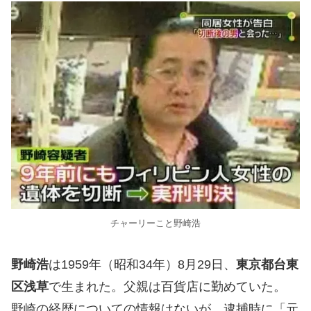
チャーリーこと野崎浩
野崎浩
は1959年（昭和34年）8月29日、
東京都台東
区浅草
で生まれた。父親は百貨店に勤めていた。
野崎の経歴についての情報はないが、逮捕時に「元