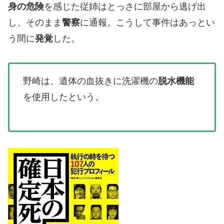
身の危険
を感じた従姉はとっさに部屋から逃げ出
し、そのまま
警察
に通報。こうして事件はあっとい
う間に
発覚
した。
野崎は、遺体の血抜きに洗濯機の
脱水機能
を使用したという。