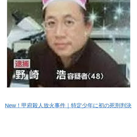
New！甲府殺人放火事件｜特定少年に初の死刑判決