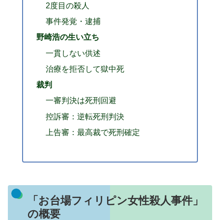
2度目の殺人
事件発覚・逮捕
野崎浩の生い立ち
一貫しない供述
治療を拒否して獄中死
裁判
一審判決は死刑回避
控訴審：逆転死刑判決
上告審：最高裁で死刑確定
「お台場フィリピン女性殺人事件」
の概要