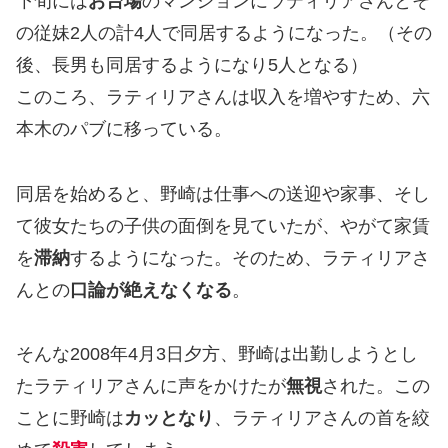
下旬には
お台場
のマンションにラティリアさんとそ
の従妹2人の計4人で同居するようになった。（その
後、長男も同居するようになり5人となる）
このころ、ラティリアさんは収入を増やすため、六
本木のパブに移っている。
同居を始めると、野崎は仕事への送迎や家事、そし
て彼女たちの子供の面倒を見ていたが、やがて家賃
を
滞納
するようになった。そのため、ラティリアさ
んとの
口論が絶えなくなる
。
そんな2008年4月3日夕方、野崎は出勤しようとし
たラティリアさんに声をかけたが
無視
された。この
ことに野崎は
カッとなり
、ラティリアさんの首を絞