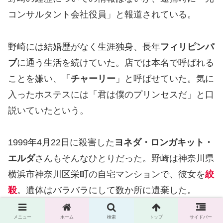
コンサルタント会社役員」と報道されている。
野崎には結婚歴がなく生涯独身、長年
フィリピンパ
ブ
に通う生活を続けていた。店では本名で呼ばれる
ことを嫌い、「
チャーリー
」と呼ばせていた。気に
入ったホステスには「君は僕のプリンセスだ」と口
説いていたという。
1999年4月22日に殺害した
ヨネダ・ロンガキット・
エルダ
さんもそんなひとりだった。野崎は神奈川県
横浜市神奈川区栄町の自宅マンションで、彼女を
絞
殺
。遺体はバラバラにして数か所に遺棄した。
メニュー
ホーム
検索
トップ
サイドバー
事件自体は発覚しなかったが、野崎は別の
横領罪
で