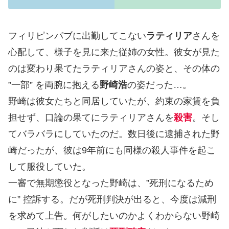
フィリピンパブに出勤してこない
ラティリア
さんを
心配して、様子を見に来た従姉の女性。彼女が見た
のは変わり果てたラティリアさんの姿と、その体の
”一部” を両腕に抱える
野崎浩
の姿だった…。
野崎は彼女たちと同居していたが、約束の家賃を負
担せず、口論の果てにラティリアさんを
殺害
。そし
てバラバラにしていたのだ。数日後に逮捕された野
崎だったが、彼は9年前にも同様の殺人事件を起こ
して服役していた。
一審で無期懲役となった野崎は、”死刑になるため
に” 控訴する。だが死刑判決が出ると、今度は減刑
を求めて上告。何がしたいのかよくわからない野崎