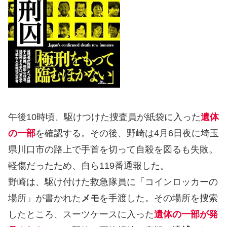
午後10時頃、駆けつけた捜査員が紙袋に入った
遺体
の一部
を確認する。その後、野崎は4月6日夜に埼玉
県川口市の路上で手首を切って自殺を図るも失敗。
軽傷だったため、自ら119番通報した。
野崎は、駆け付けた救急隊員に「コインロッカーの
場所」が書かれた
メモ
を手渡した。その場所を捜索
したところ、スーツケースに入った
遺体の一部が発