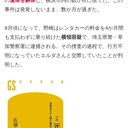
の
遺体を解体
し、横浜市内の数か所に捨てた。この
事件は発覚しないまま、数か月が過ぎた。
9月頃になって、野崎はレンタカーの料金を4か月間
も支払わずに乗り続けた
横領容疑
で、埼玉県警・草
加警察署に逮捕される。その捜査の過程で、行方不
明になっていたエルダさんと交際していたことが判
明した。