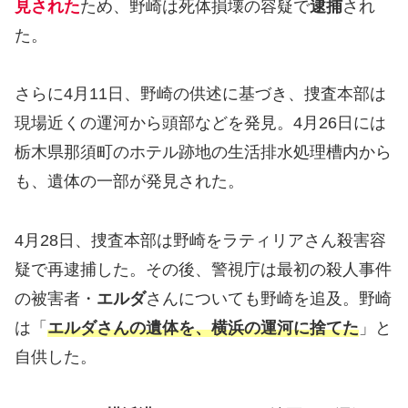
見された
ため、野崎は死体損壊の容疑で
逮捕
され
た。
さらに4月11日、野崎の供述に基づき、捜査本部は
現場近くの運河から頭部などを発見。4月26日には
栃木県那須町のホテル跡地の生活排水処理槽内から
も、遺体の一部が発見された。
4月28日、捜査本部は野崎をラティリアさん殺害容
疑で再逮捕した。その後、警視庁は最初の殺人事件
の被害者・
エルダ
さんについても野崎を追及。野崎
は「
エルダさんの遺体を、横浜の運河に捨てた
」と
自供した。