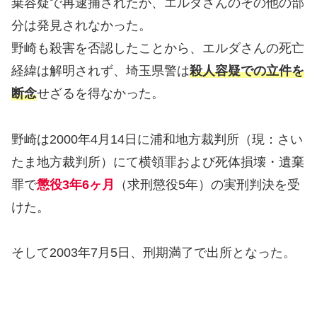
棄容疑で再逮捕されたが、エルダさんのその他の部
分は発見されなかった。
野崎も殺害を否認したことから、エルダさんの死亡
経緯は解明されず、埼玉県警は
殺人容疑での立件を
断念
せざるを得なかった。
野崎は2000年4月14日に浦和地方裁判所（現：さい
たま地方裁判所）にて横領罪および死体損壊・遺棄
罪で
懲役3年6ヶ月
（求刑懲役5年）の実刑判決を受
けた。
そして2003年7月5日、刑期満了で出所となった。