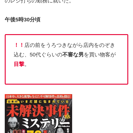
のレジ打ちの勤務に就いた。
午後5時30分頃
！！
店の前をうろつきながら店内をのぞき
込む、50代ぐらいの
不審な男
を買い物客が
目撃
。