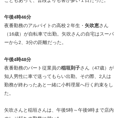
こともあって、普段よりも客が多い１日だった。
午後4時46分
夜番勤務のアルバイトの高校２年生・
矢吹恵
さん
（16歳）が自転車で出勤。矢吹さんの自宅はスーパ
ーから2、3分の距離だった。
午後4時48分
夜番勤務のパート従業員の
稲垣則子
さん（47歳）が
知人男性に車で送ってもらい出勤。その際、2人は
勤務が終わったあと一緒に小料理屋へ行く約束をし
た。
矢吹さんと稲垣さんは、午後5時～午後9時まで店内