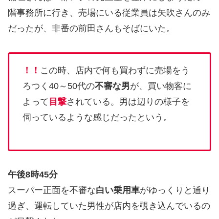
階事務所に行き、売場にいる従業員は矢吹さんのみ
だったが、非番の前田さんもそばにいた。
！！
この時、店内で何も買わずに売場をう
ろつく40～50代の
不審な男
が、買い物客に
よって
目撃
されている。男は辺りの様子を
伺っているような感じだったという。
午後8時45分
スーパー正面を不審な
白い乗用車
がゆっくりと通り
過ぎ、運転していた男性が店内を覗き込んでいるの