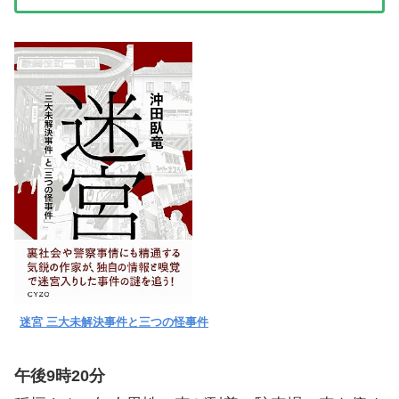
迷宮 三大未解決事件と三つの怪事件
午後9時20分