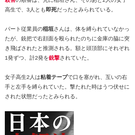
高生で、3人とも
即死
だったとみられている。
パート従業員の
稲垣
さんは、体を縛られていなかっ
たが、銃把で右顔面を殴られたのちに金庫の脇に突
き飛ばされたと推測される。額と頭頂部にそれぞれ
1発ずつ、計2発を
銃撃
されていた。
女子高生2人は
粘着テープ
で口を塞がれ、互いの右
手と左手を縛られていた。撃たれた時はうつ伏せに
された状態だったとみられる。