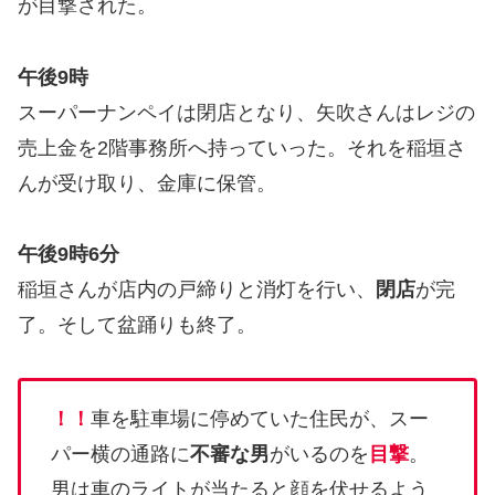
が目撃された。
午後9時
スーパーナンペイは閉店となり、矢吹さんはレジの
売上金を2階事務所へ持っていった。それを稲垣さ
んが受け取り、金庫に保管。
午後9時6分
稲垣さんが店内の戸締りと消灯を行い、
閉店
が完
了。そして盆踊りも終了。
！！
車を駐車場に停めていた住民が、スー
パー横の通路に
不審な男
がいるのを
目撃
。
男は車のライトが当たると顔を伏せるよう