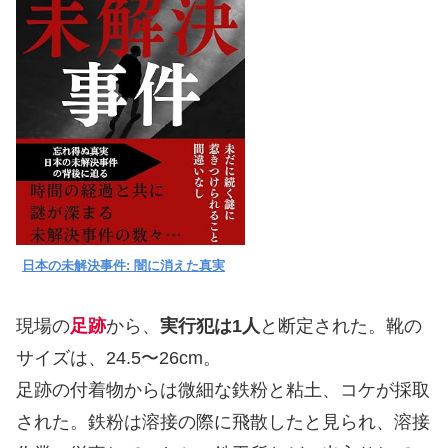
日本の未解決事件: 闇に消えた真実
現場の
足跡
から、
実行犯は1人
と断定された。靴の
サイズは、24.5〜26cm。
足跡の付着物からは微細な鉄粉と粘土、コケが採取
された。鉄粉は溶接の際に飛散したと見られ、溶接