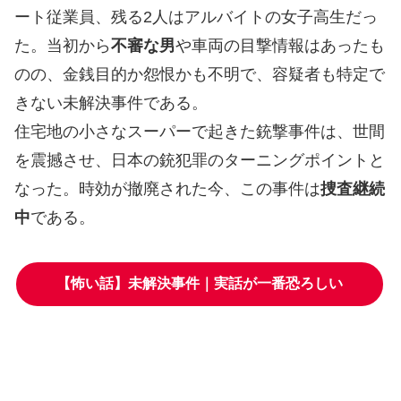
ート従業員、残る2人はアルバイトの女子高生だっ
た。当初から
不審な男
や車両の目撃情報はあったも
のの、金銭目的か怨恨かも不明で、容疑者も特定で
きない未解決事件である。
住宅地の小さなスーパーで起きた銃撃事件は、世間
を震撼させ、日本の銃犯罪のターニングポイントと
なった。時効が撤廃された今、この事件は
捜査継続
中
である。
【怖い話】未解決事件｜実話が一番恐ろしい