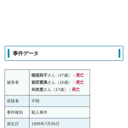
事件データ
稲垣則子
さん（47歳）：
死亡
被害者
前田寛美
さん（16歳）：
死亡
矢吹恵
さん（17歳）：
死亡
容疑者
不明
事件種別
殺人事件
発生日
1995年7月30日