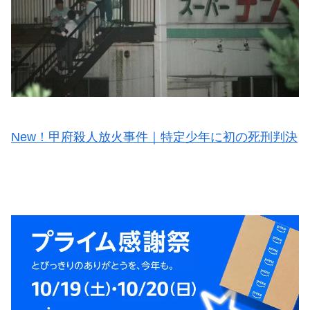
New！甲府殺人放火事件｜特定少年に初の死刑判決