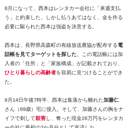
8月になって、西本はレンタカー会社に「来週支払
う」と約束した。しかし払うあてはなく、金を作る
必要に駆られた西本は強盗を決意する。
西本は、長野県高森町の有線放送農協が配布する
電
話帳を見てターゲットを探した
。この電話帳には加
入者の「住所」と「家族構成」が記載されており、
ひとり暮らしの高齢者
を容易に見つけることができ
た。
8月14日午後7時半、西本は集落から離れた
加藤仁
さん（69歳）宅に侵入。そして、加藤さんの胸をナ
イフで刺して
殺害
し、奪った現金26万円をレンタカ
ー会社に最初の2か月分として返済した。