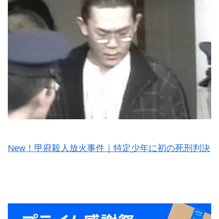
New！甲府殺人放火事件｜特定少年に初の死刑判決