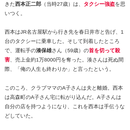
きた
西本正二郎
（当時27歳）は、
タクシー強盗
を思
いつく。
西本はJR名古屋駅から行き先を春日井市と告げ、1
台のタクシーに乗車した。そして到着したところ
で、運転手の
湊保雄
さん（59歳）の
首を切って殺
害
、売上金約1万8000円を奪った。湊さんは死ぬ間
際、「俺の人生も終わりか」と言ったという。
このころ、クラブママのA子さんは夫と離婚。西本
は高森町のA子さん宅に転がり込んだ。A子さんは
自分の店を持つようになり、これを西本は手伝うな
どしていた。