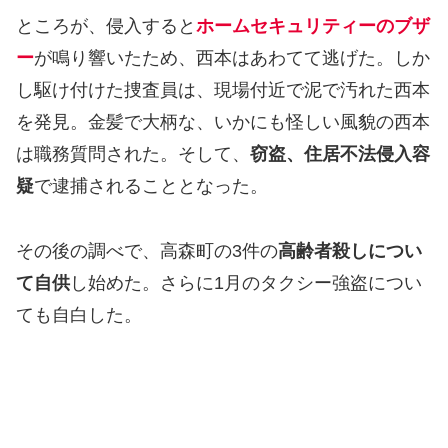
ところが、侵入すると
ホームセキュリティーのブザ
ー
が鳴り響いたため、西本はあわてて逃げた。しか
し駆け付けた捜査員は、現場付近で泥で汚れた西本
を発見。金髪で大柄な、いかにも怪しい風貌の西本
は職務質問された。そして、
窃盗、住居不法侵入容
疑
で逮捕されることとなった。
その後の調べで、高森町の3件の
高齢者殺しについ
て自供
し始めた。さらに1月のタクシー強盗につい
ても自白した。