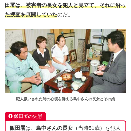
田署は、被害者の長女を犯人と見立て、それに沿っ
た捜査を展開していた
のだ。
犯人扱いされた時の心境を訴える島中さんの長女とその娘
飯田署の失態
飯田署
は、
島中さんの長女
（当時51歳）を犯人