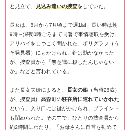
と見立て、
見込み違いの捜査
をしていた。
長女は、6月から7月頃まで週1回、長い時は朝
9時～深夜0時ごろまで同署で事情聴取を受け、
アリバイをしつこく聞かれた。ポリグラフ（う
そ発見器）にもかけられ、針は動かなかった
が、捜査員から「無意識に殺したんじゃない
か」などと言われている。
また長女夫婦によると、
長女の娘
（当時28歳）
が、捜査員に高森町の
駐在所に連れていかれた
という。入り口には鍵がかけられ、ブラインド
も閉められた。その中で、ひとりの捜査員から
約2時間にわたり、「お母さんに自首を勧めて