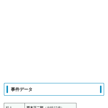
事件データ
犯人
西本正二郎
（当時27歳）