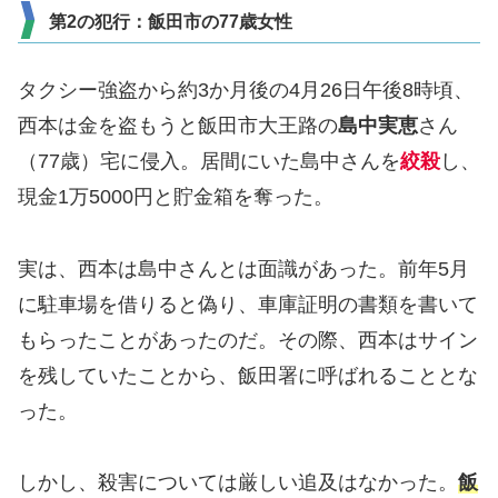
第2の犯行：飯田市の77歳女性
タクシー強盗から約3か月後の4月26日午後8時頃、
西本は金を盗もうと飯田市大王路の
島中実恵
さん
（77歳）宅に侵入。居間にいた島中さんを
絞殺
し、
現金1万5000円と貯金箱を奪った。
実は、西本は島中さんとは面識があった。前年5月
に駐車場を借りると偽り、車庫証明の書類を書いて
もらったことがあったのだ。その際、西本はサイン
を残していたことから、飯田署に呼ばれることとな
った。
しかし、殺害については厳しい追及はなかった。
飯