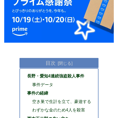
目次
長野・愛知4連続強盗殺人事件
事件データ
事件の経緯
空き巣で生計を立て、豪遊する
わずかな金のため4人を殺害