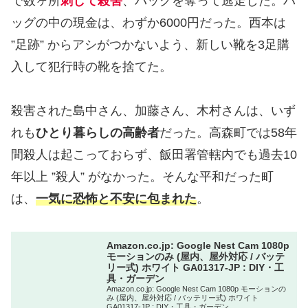
で数ヶ所
刺して殺害
、バッグを奪って逃走した。バ
ッグの中の現金は、わずか6000円だった。西本は
”足跡” からアシがつかないよう、新しい靴を3足購
入して犯行時の靴を捨てた。
殺害された島中さん、加藤さん、木村さんは、いず
れも
ひとり暮らしの高齢者
だった。高森町では58年
間殺人は起こっておらず、飯田署管轄内でも過去10
年以上 ”殺人” がなかった。そんな平和だった町
は、
一気に恐怖と不安に包まれた
。
Amazon.co.jp: Google Nest Cam 1080p
モーションのみ (屋内、屋外対応 / バッテ
リー式) ホワイト GA01317-JP : DIY・工
具・ガーデン
Amazon.co.jp: Google Nest Cam 1080p モーションの
み (屋内、屋外対応 / バッテリー式) ホワイト
GA01317-JP : DIY・工具・ガーデン