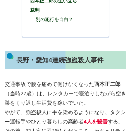
西本正二郎の生い立ち
裁判
別の犯行を自白？
長野・愛知4連続強盗殺人事件
交通事故で腰を痛めて働けなくなった
西本正二郎
（当時27歳）は、レンタカーで寝泊りしながら空き
巣をくり返し生活費を稼いでいた。
やがて、強盗殺人に手を染めるようになり、タクシ
ー運転手やひとり暮らしの高齢者
4人を殺害
する。