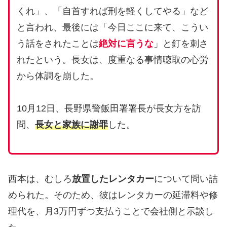
くれ」、「自首すれば刑を軽くしてやる」など
と言われ、最後には「今日ここに来て、こうい
う話をされたことは
絶対に言うな
」と釘を刺さ
れたという。長女は、度重なる事情聴取の心労
から体調を崩した。
10月12日、長野県警飯田署署長が長女方を訪
問、
長女と家族に謝罪
した。
西本は、むしろ
放置したレンタカー
について問い詰
められた。そのため、彼はレンタカーの延滞料や修
理代を、月3万円ずつ支払うことで会社側と示談し