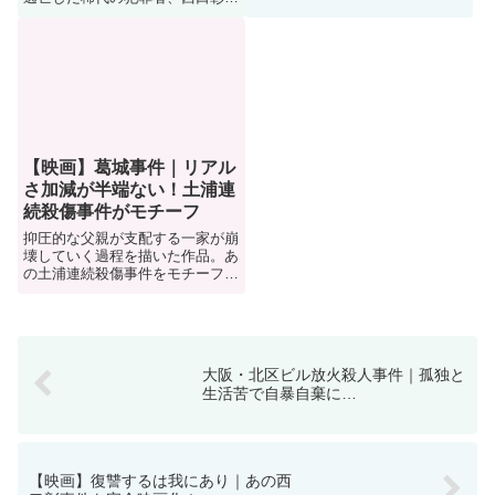
という方にちょうどいい情報量を
5人を殺害して死刑となった彼
心掛けました。
の、犯行の軌跡と人間像に迫る。
【映画】葛城事件｜リアル
さ加減が半端ない！土浦連
続殺傷事件がモチーフ
抑圧的な父親が支配する一家が崩
壊していく過程を描いた作品。あ
の土浦連続殺傷事件をモチーフに
作られたオリジナルストーリー。
しかし内容は実録モノかと思うほ
どにリアルで、「事件映画」が好
きな人には必見の作品です。
大阪・北区ビル放火殺人事件｜孤独と
生活苦で自暴自棄に…
【映画】復讐するは我にあり｜あの西