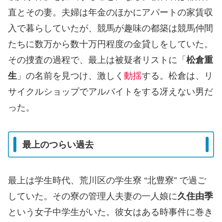
直とその妻。夫婦は年金のほかにアパートの家賃収
入で暮らしていたが、競馬が趣味の都築は競馬仲間
たちに数万から数十万円程度の金貸しをしていた。
その捜査の過程で、最上は被疑者リストに「
松倉重
生
」の名前を見つけ、激しく
動揺
する。松倉は、リ
サイクルショップでアルバイトをする冴えない男だ
った。
最上のつらい過去
最上は学生時代、荒川区の学生寮 “北豊寮” で過ご
していた。その寮の管理人夫妻の一人娘に
久住由季
という女子中学生がいた。彼女はある時事件に巻き