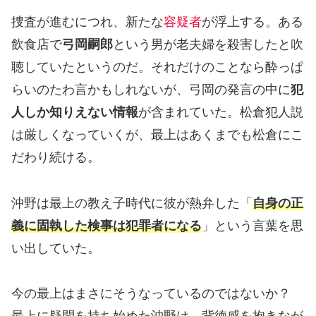
捜査が進むにつれ、新たな
容疑者
が浮上する。ある
飲食店で
弓岡嗣郎
という男が老夫婦を殺害したと吹
聴していたというのだ。それだけのことなら酔っぱ
らいのたわ言かもしれないが、弓岡の発言の中に
犯
人しか知りえない情報
が含まれていた。松倉犯人説
は厳しくなっていくが、最上はあくまでも松倉にこ
だわり続ける。
沖野は最上の教え子時代に彼が熱弁した「
自身の正
義に固執した検事は犯罪者になる
」という言葉を思
い出していた。
今の最上はまさにそうなっているのではないか？
最上に疑問を持ち始めた沖野は、背徳感を抱きなが