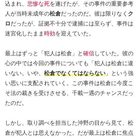
込まれ、
悲惨な死
を遂げたが、その事件の重要参考
人が当時未成年の
松倉
だったのだ。彼は限りなく
ク
ロ
だったが、証拠不十分で逮捕には至らず、事件は
迷宮化したまま
時効
を迎えていた。
最上はずっと「犯人は松倉」と
確信
していた。彼の
心の中では今回の事件についても「犯人は松倉に違
いない。いや、
松倉でなくてはならない
」という強
い思いに支配されていく。この事件は松倉に今度こ
そ法の裁きを受けさせる、千載一遇のチャンスだっ
たのだ。
しかし、取り調べを担当した沖野の目から見て、松
倉が犯人とは思えなかった。だが最上は松倉に焦点