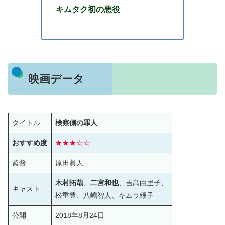
キムタク初の悪役
映画データ
タイトル
検察側の罪人
おすすめ度
★★★
☆
☆
監督
原田眞人
木村拓哉
、
二宮和也
、吉高由里子、
キャスト
松重豊、八嶋智人、キムラ緑子
公開
2018年8月24日