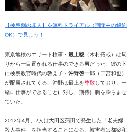
【検察側の罪人】を無料トライアル（期間中の解約
OK）で見よう！
東京地検のエリート検事・
最上毅
（木村拓哉）は周
りから一目置かれる仕事のできる男だった。彼の下
に検察教官時代の教え子・
沖野啓一郎
（二宮和也）
が配属されてくる。沖野は最上を
尊敬
しており、一
緒に仕事ができることに対し、期待に胸を膨らませ
ていた。
2012年4月、2人は大田区蒲田で発生した「老夫婦
殺人事件」を担当することになる。被害者は都築和