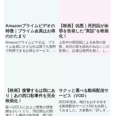
犯人」と別の男が立ちはだかる。
したかのような誘拐事件が起き
前代未聞のミステリー映画！
る・・・。
Amazonプライムビデオの
【映画】凶悪｜死刑囚が余
特徴｜プライム会員はお得
罪を告発した”実話”を映画
のかたまり
化！
Amazonプライムビデオは、プラ
上告中の死刑囚による余罪の告
イム会員にさえなれば誰でも無料
発。自分の首を絞めかねないこの
で利用できるお得なサービス。入
告発に、記者は疑問を抱く。しか
っておいて損はありません。費用
し調べるうちにこれは真実である
は年額4900円（税込）、月額プ
と確信。これは隠ぺいしてはいけ
ランなら500円（税込）というリ
ないという使命感から、彼は警察
ーズナブルな価格です。
を動かすレベルの上申書を作成す
る。
【映画】復讐するは我にあ
サクッと選べる動画配信サ
り｜あの西口彰事件を完全
ービス（VOD）
映画化！
2021年現在、検討をおすすめす
る動画配信サービス5社を比較し
延べ12万人におよぶ警察の捜査
てみました。大多数の「詳しすぎ
網をかいくぐり、78日間もの間
る説明は、かえってわからない」
逃亡した稀代の犯罪者、西口彰。