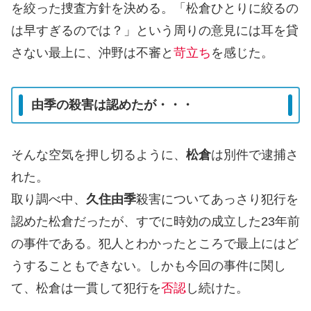
を絞った捜査方針を決める。「松倉ひとりに絞るの
は早すぎるのでは？」という周りの意見には耳を貸
さない最上に、沖野は不審と
苛立ち
を感じた。
由季の殺害は認めたが・・・
そんな空気を押し切るように、
松倉
は別件で逮捕さ
れた。
取り調べ中、
久住由季
殺害についてあっさり犯行を
認めた松倉だったが、すでに時効の成立した23年前
の事件である。犯人とわかったところで最上にはど
うすることもできない。しかも今回の事件に関し
て、松倉は一貫して犯行を
否認
し続けた。