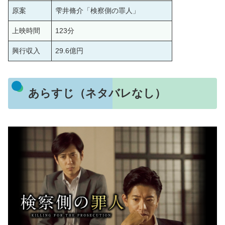
原案
雫井脩介「検察側の罪人」
上映時間
123分
興行収入
29.6億円
あらすじ（ネタバレなし）