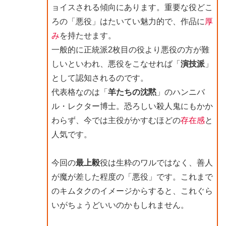
ョイスされる傾向にあります。重要な役どこ
ろの「悪役」はたいてい魅力的で、作品に
厚
み
を持たせます。
一般的に正統派2枚目の役より悪役の方が難
しいといわれ、悪役をこなせれば「
演技派
」
として認知されるのです。
代表格なのは「
羊たちの沈黙
」のハンニバ
ル・レクター博士。恐ろしい殺人鬼にもかか
わらず、今では主役がかすむほどの
存在感
と
人気です。
今回の
最上毅
役は生粋のワルではなく、善人
が魔が差した程度の「悪役」です。これまで
のキムタクのイメージからすると、これぐら
いがちょうどいいのかもしれません。