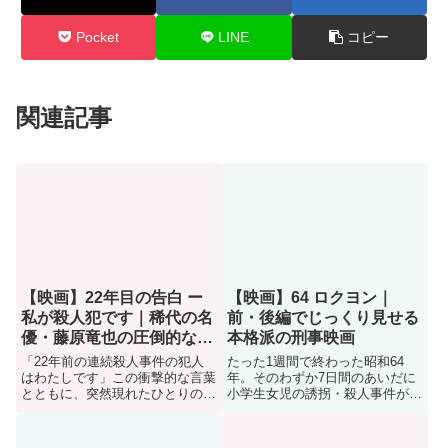
Pocket
LINE
コピー
関連記事
【映画】22年目の告白 ー
【映画】64 ロクヨン｜
私が殺人犯です｜稀代の名
前・後編でじっくり見せる
優・藤原竜也の圧倒的な存
本格派の刑事映画
在感！
「22年前の連続殺人事件の犯人
たった1週間で終わった昭和64
はわたしです」この衝撃的な言葉
年。そのわずか7日間のあいだに
とともに、突然現れたひとりの
小学生女児の誘拐・殺人事件が発
男。時効が成立して裁かれる心配
生した。しかし警察の捜査も虚し
のない彼は、告白本を出すとい
く、事件はあと1年で時効が迫っ
う。そんな彼の前に「自分こそ真
ていた。そんな矢先、事件を模倣