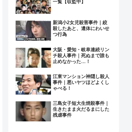
一覧【収監中】
新潟小2女児殺害事件｜絞
殺したあと、遺体にわいせ
つ行為
大阪・愛知・岐阜連続リン
チ殺人事件｜死ぬまで誰も
止めなかった…！
江東マンション神隠し殺人
事件｜悪いヤツほどよくし
ゃべる！
三島女子短大生焼殺事件｜
生きたまま火だるまにした
残虐事件