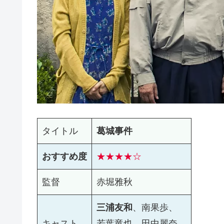
タイトル
葛城事件
おすすめ度
★★★★☆
監督
赤堀雅秋
三浦友和
、南果歩、
キャスト
若葉竜也、田中麗奈、