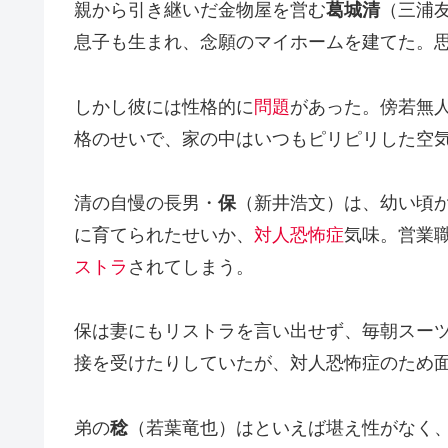
親から引き継いだ金物屋を営む
葛城清
（三浦
息子も生まれ、念願のマイホームを建てた。
しかし彼には性格的に
問題
があった。傍若無
格のせいで、家の中はいつもピリピリした空
清の自慢の長男・
保
（新井浩文）は、幼い頃
に育てられたせいか、
対人恐怖症
気味。営業
ストラ
されてしまう。
保は妻にもリストラを言い出せず、毎朝スー
接を受けたりしていたが、対人恐怖症のため
弟の
稔
（若葉竜也）はといえば堪え性がなく