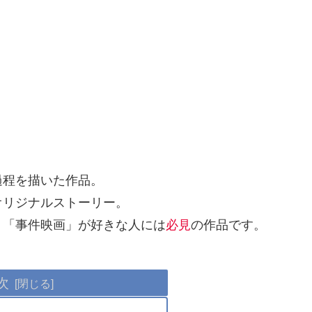
過程を描いた作品。
オリジナルストーリー。
。「事件映画」が好きな人には
必見
の作品です。
次