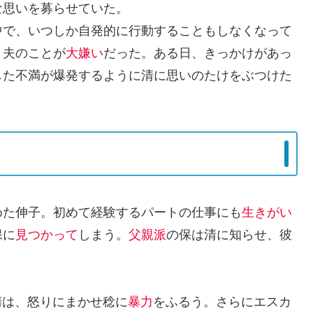
な思いを募らせていた。
中で、いつしか自発的に行動することもしなくなって
、夫のことが
大嫌い
だった。ある日、きっかけがあっ
した不満が爆発するように清に思いのたけをぶつけた
めた伸子。初めて経験するパートの仕事にも
生きがい
保に
見つかって
しまう。
父親派
の保は清に知らせ、彼
清は、怒りにまかせ稔に
暴力
をふるう。さらにエスカ