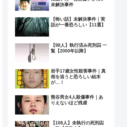
未解決事件
【怖い話】未解決事件｜実
話が一番恐ろしい【11選】
【98人】執行済み死刑囚 一
覧【2000年以降】
岩手17歳女性殺害事件｜真
相を追うと恐ろしい結末
が…！
熊谷男女4人殺傷事件｜あ
りえないほど残虐
【108人】未執行の死刑囚