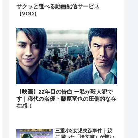
サクッと選べる動画配信サービス
（VOD）
【映画】22年目の告白 ー私が殺人犯で
す｜稀代の名優・藤原竜也の圧倒的な存
在感！
三重小2女児失踪事件｜親
に届いた「怪文書」が怖い