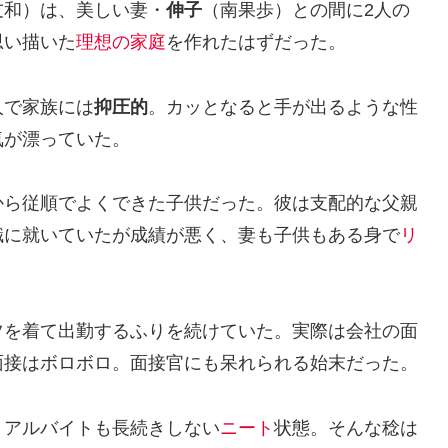
友和）は、美しい妻・
伸子
（南果歩）との間に2人の
思い描いた
理想の家庭
を作れたはずだった。
人で家族には
抑圧的
。カッとなると手が出るような性
気が漂っていた。
から従順でよくできた子供だった。彼は支配的な父親
職に就いていたが成績が悪く、妻も子供もある身で
リ
ツを着て出勤するふりを続けていた。実際は会社の面
面接はボロボロ。面接官にも呆れられる始末だった。
、アルバイトも長続きしない
ニート
状態。そんな稔は