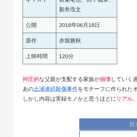
新井浩文
公開
2016年06月18日
原作
赤堀雅秋
上映時間
120分
抑圧的
な父親が支配する家族が
崩壊
していく
あの
土浦連続殺傷事件
をモチーフに作られた
しかし内容は実録モノかと思うほどに
リアル
目