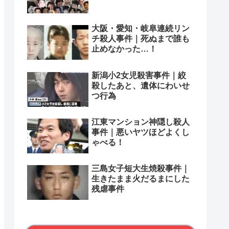
大阪・愛知・岐阜連続リン
チ殺人事件｜死ぬまで誰も
止めなかった…！
新潟小2女児殺害事件｜絞
殺したあと、遺体にわいせ
つ行為
江東マンション神隠し殺人
事件｜悪いヤツほどよくし
ゃべる！
三島女子短大生焼殺事件｜
生きたまま火だるまにした
残虐事件