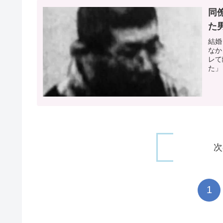
同
た
結婚
なか
レて
た」
次
1