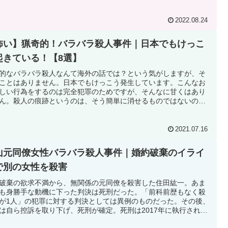
2022.08.24
怖い】猟奇的！バラバラ殺人事件｜日本でもけっこ
起きている！【8選】
的なバラバラ殺人なんて海外の話では？という気がしますが、そ
ことはありません。日本でもけっこう発生しています。こんなお
しい行為をするのは完全犯罪のためですが、そんなに甘くはあり
ん。殺人の痕跡というのは、そう簡単に消せるものではないので
2021.07.16
山元同僚女性バラバラ殺人事件｜婚約破棄のイライ
で別の女性を殺害
破棄の欲求不満から、無関係の元同僚を殺害した住田紘一。あま
も身勝手な動機に下った判決は死刑だった。「前科前歴もなく殺
が1人」の犯罪に対する判決としては異例のものだった。その後、
は自ら控訴を取り下げ、死刑が確定。死刑は2017年に執行され