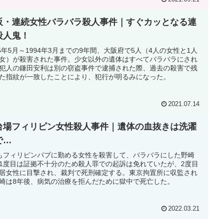
阪・連続女性バラバラ殺人事件｜すぐカッとなる連
殺人鬼！
85年5月～1994年3月までの9年間、大阪府で5人（4人の女性と1人
女）が殺害された事件。少女以外の遺体はすべてバラバラにされ
犯人の鎌田安利は別の窃盗事件で逮捕された際、過去の殺害で残
た指紋が一致したことにより、犯行が明るみになった。
2021.07.14
台場フィリピン女性殺人事件｜遺体の血抜きは洗濯
で…
もフィリピンパブに勤める女性を殺害して、バラバラにした野崎
1度目は証拠不十分のため殺人罪での起訴は免れていたが、2度目
居女性に目撃され、裁判で死刑確定する。東京拘置所に収監され
崎は8年後、病気の治療を拒んだために獄中で死亡した。
2022.03.21