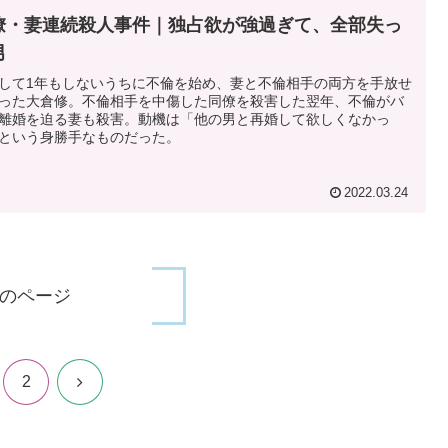
僚・妻連続殺人事件｜独占欲が強過ぎて、全部失っ
男
して1年もしないうちに不倫を始め、妻と不倫相手の両方を手放せ
った大倉修。不倫相手を中傷した同僚を殺害した翌年、不倫がバ
離婚を迫る妻も殺害。動機は「他の男と再婚して欲しくなかっ
という身勝手なものだった。
2022.03.24
のページ
次
2
へ