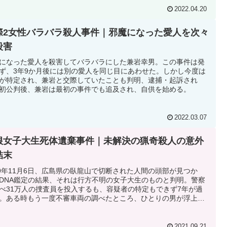
2022.04.20
際2女性バラバラ殺人事件｜邪魔になった愛人を次々
殺害
になった愛人を殺害してバラバラにした兼岩幸男。この事件は発
ず、3年9か月後には別の愛人を同じ目にあわせた。しかし今度は
が特定され、兼岩と交際していたことも判明、逮捕・起訴され
初公判後、兼岩は最初の事件でも追及され、自供を始める。
2022.03.07
根女子大生死体遺棄事件｜未解決の猟奇殺人の意外
結末
09年11月6日、広島県の臥龍山で切断された人間の頭部が見つか
DNA鑑定の結果、それは行方不明の女子大生のものと判明。警察
べ31万人の捜査員を投入するも、容疑者の特定もできず7年が過
。ある時もう一度不審車両の調べたところ、ひとりの男が浮上す
彼のデジカメには、犯行の記録が残されていた。
2021.09.21