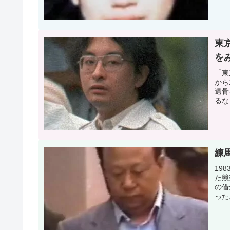
東
を
「東
から
遺骨
るな
練
19
た競
の借
った
た。