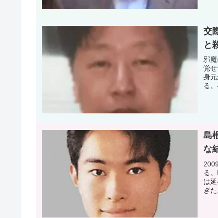
交
と
邪魔
覚せ
身元
る。
島
な
20
る。
は延
ぎた
る。