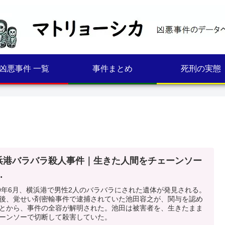
凶悪事件 一覧
事件まとめ
死刑の実態
浜港バラバラ殺人事件｜生きた人間をチェーンソー
…
09年6月、横浜港で男性2人のバラバラにされた遺体が発見される。
後、覚せい剤密輸事件で逮捕されていた池田容之が、関与を認め
とから、事件の全容が解明された。池田は被害者を、生きたまま
ーンソーで切断して殺害していた。