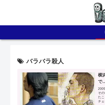
バラバラ殺人
横
で
20
その
たこ
チェ