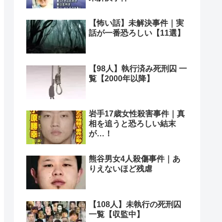
【怖い話】未解決事件｜実
話が一番恐ろしい【11選】
【98人】執行済み死刑囚 一
覧【2000年以降】
岩手17歳女性殺害事件｜真
相を追うと恐ろしい結末
が…！
熊谷男女4人殺傷事件｜あ
りえないほど残虐
【108人】未執行の死刑囚
一覧【収監中】