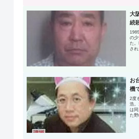
大
続
19
の少
た。
され
お
機
2度
浩。
は同
た野