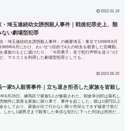
2022.01.19
京・埼玉連続幼女誘拐殺人事件｜戦後犯罪史上、類
みない劇場型犯罪
京・埼玉連続幼女誘拐殺人事件」の概要埼玉・東京で1998年8月
1989年6月にかけ、わいせつ目的で4人の幼女を殺害した宮﨑勤。
を遺族のもとに届けたり、「今田勇子」名で犯行声明を送りつけ
ど、マスコミを利用した劇場型犯罪としても...
2023.06.20
馬一家5人殺害事件｜立ち退き拒否した家族を皆殺し
83年6月28日、練馬区で家族5人が惨殺された。朝倉幸治郎は落札し
売物件に居座る家族に困り果て、事件を起こした。彼は1億円以上
金をしており、家族が出て行かない限り売却もできず破産寸前だ
。しかし1歳男児まで殺害した卑劣な犯行に下った判決は死刑だっ