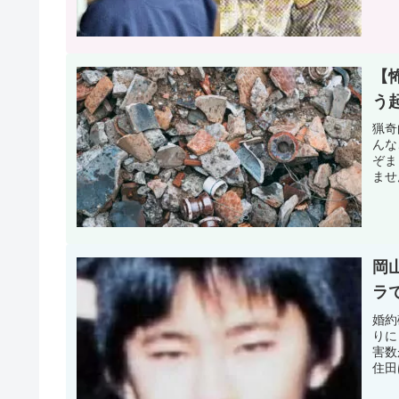
【
う
猟奇
んな
ぞま
ませ
す。
岡
ラ
婚約
りに
害数
住田
た。