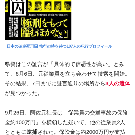
日本の確定死刑囚 執行の時を待つ107人の犯行プロフィール
県警はこの証言が「具体的で信憑性が高い」とみ
て、8月6日、元従業員を立ち会わせて捜索を開始。
その結果、7日までに証言通りの場所から
3人の遺体
が見つかった。
9月26日、阿佐元社長は「従業員の交通事故の保険
金約100万円」を横領した疑いで、他の従業員2人
とともに
逮捕
された。保険金は約2000万円が支払