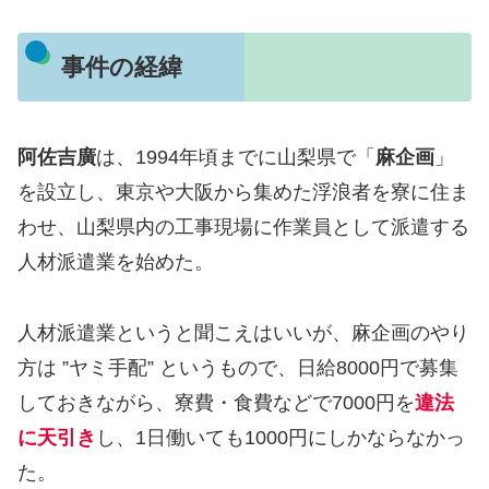
事件の経緯
阿佐吉廣
は、1994年頃までに山梨県で「
麻企画
」
を設立し、東京や大阪から集めた浮浪者を寮に住ま
わせ、山梨県内の工事現場に作業員として派遣する
人材派遣業を始めた。
人材派遣業というと聞こえはいいが、麻企画のやり
方は ”ヤミ手配” というもので、日給8000円で募集
しておきながら、寮費・食費などで7000円を
違法
に天引き
し、1日働いても1000円にしかならなかっ
た。