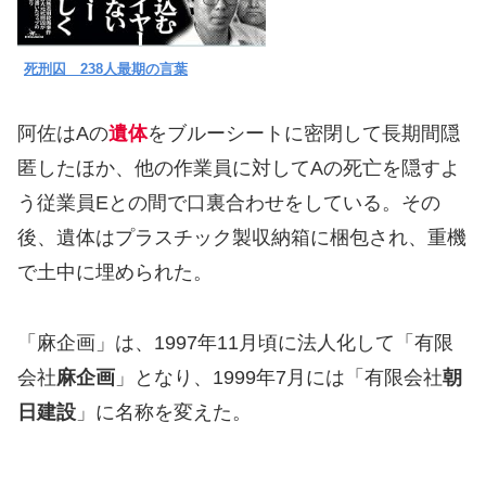
死刑囚 238人最期の言葉
阿佐はAの
遺体
をブルーシートに密閉して長期間隠
匿したほか、他の作業員に対してAの死亡を隠すよ
う従業員Eとの間で口裏合わせをしている。その
後、遺体はプラスチック製収納箱に梱包され、重機
で土中に埋められた。
「麻企画」は、1997年11月頃に法人化して「有限
会社
麻企画
」となり、1999年7月には「有限会社
朝
日建設
」に名称を変えた。