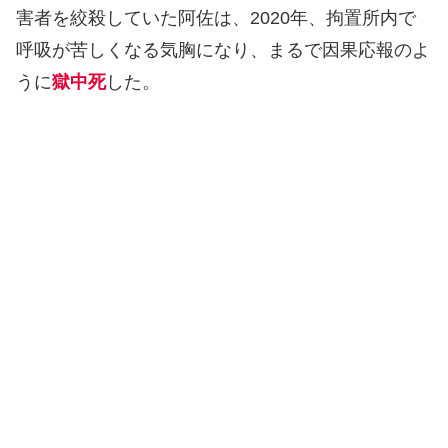
害者を絞殺していた阿佐は、2020年、拘置所内で
呼吸が苦しくなる気胸になり、まるで因果応報のよ
うに
獄中死
した。