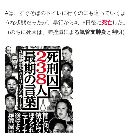
Aは、すぐそばのトイレに行くのにも這っていくよ
うな状態だったが、暴行から4、5日後に
死亡
した。
（のちに死因は、肺挫滅による
気管支肺炎
と判明）