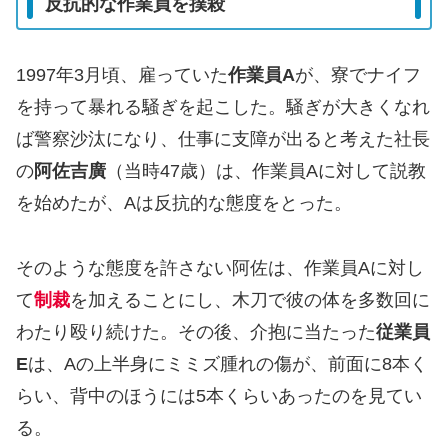
反抗的な作業員を撲殺
1997年3月頃、雇っていた
作業員A
が、寮でナイフ
を持って暴れる騒ぎを起こした。騒ぎが大きくなれ
ば警察沙汰になり、仕事に支障が出ると考えた社長
の
阿佐吉廣
（当時47歳）は、作業員Aに対して説教
を始めたが、Aは反抗的な態度をとった。
そのような態度を許さない阿佐は、作業員Aに対し
て
制裁
を加えることにし、木刀で彼の体を多数回に
わたり殴り続けた。その後、介抱に当たった
従業員
E
は、Aの上半身にミミズ腫れの傷が、前面に8本く
らい、背中のほうには5本くらいあったのを見てい
る。