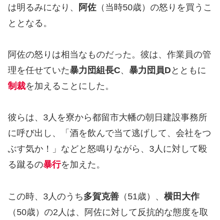
は明るみになり、
阿佐
（当時50歳）の怒りを買うこ
ととなる。
阿佐の怒りは相当なものだった。彼は、作業員の管
理を任せていた
暴力団組長C
、
暴力団員D
とともに
制裁
を加えることにした。
彼らは、3人を寮から都留市大幡の朝日建設事務所
に呼び出し、「酒を飲んで当て逃げして、会社をつ
ぶす気か！」などと怒鳴りながら、3人に対して殴
る蹴るの
暴行
を加えた。
この時、3人のうち
多賀克善
（51歳）、
横田大作
（50歳）の2人は、阿佐に対して反抗的な態度を取