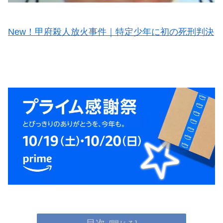
New！甲府殺人放火事件｜特定少年に初の死刑判決
目次