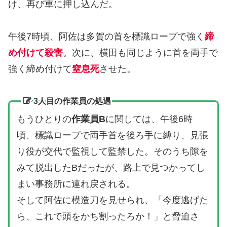
け、再び車に押し込んだ。
午後7時頃、阿佐は多賀の首を標識ロープで強く
締
め付けて殺害
。次に、横田も同じように首を両手で
強く締め付けて
窒息死
させた。
3人目の作業員の処遇
もうひとりの
作業員B
に関しては、午後6時
頃、標識ロープで両手首を後ろ手に縛り、見張
り役が交代で監視して監禁した。そのうち隙を
みて脱出したBだったが、路上で見つかってし
まい事務所に連れ戻される。
そして阿佐に模造刀を見せられ、「今度逃げた
ら、これで頭をかち割ったろか！」と脅迫さ