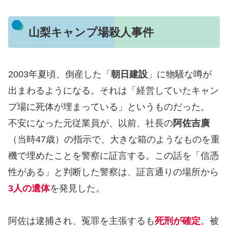
山梨キャンプ場殺人事件
2003年夏頃、倒産した「
朝日建設
」に物騒な噂が
出まわるようになる。それは「経営していたキャン
プ場に死体が埋まっている」というものだった。
不安になった元従業員が、以前、社長の
阿佐吉廣
（当時47歳）の指示で、大きな箱のようなものを重
機で埋めたことを警察に証言する。この話を「信憑
性がある」と判断した警察は、証言通りの場所から
3人の遺体
を発見した。
阿佐は逮捕され、冤罪を主張するも
死刑が確定
。被