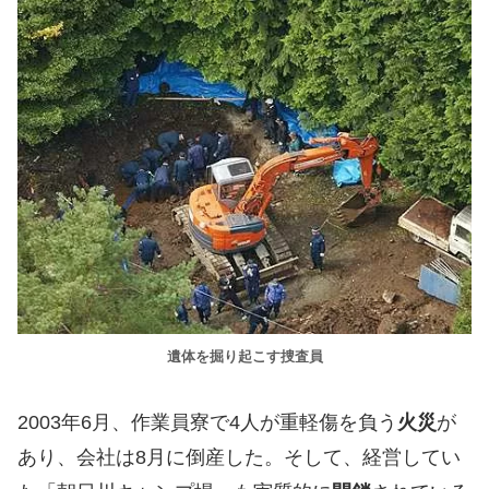
遺体を掘り起こす捜査員
2003年6月、作業員寮で4人が重軽傷を負う
火災
が
あり、会社は8月に倒産した。そして、経営してい